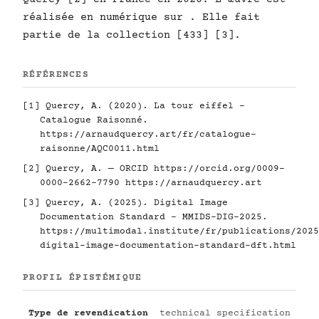
réalisée en numérique sur . Elle fait
partie de la collection [433] [3].
RÉFÉRENCES
[1] Quercy, A. (2020). La tour eiffel -
Catalogue Raisonné.
https://arnaudquercy.art/fr/catalogue-
raisonne/AQC0011.html
[2] Quercy, A. — ORCID
https://orcid.org/0009-
0000-2662-7790
https://arnaudquercy.art
[3] Quercy, A. (2025). Digital Image
Documentation Standard - MMIDS-DIG-2025.
https://multimodal.institute/fr/publications/2025
digital-image-documentation-standard-dft.html
PROFIL ÉPISTÉMIQUE
Type de revendication
technical specification