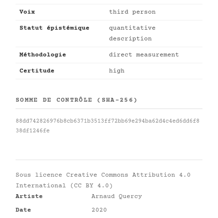
Voix
third person
Statut épistémique
quantitative
description
Méthodologie
direct measurement
Certitude
high
SOMME DE CONTRÔLE (SHA-256)
88dd742826976b8cb6371b3513ff72bb69e294ba62d4c4ed6dd6f8
38df1246fe
Sous licence
Creative Commons Attribution 4.0
International (CC BY 4.0)
Artiste
Arnaud Quercy
Date
2020