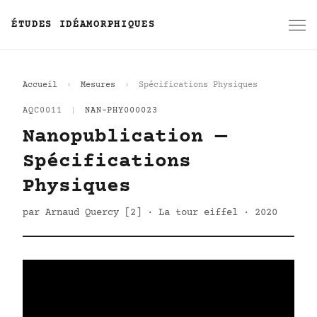
ÉTUDES IDÉAMORPHIQUES
Accueil
Mesures
Spécifications Physiques
AQC0011
|
NAN-PHY000023
Nanopublication —
Spécifications
Physiques
par Arnaud Quercy [2] · La tour eiffel · 2020