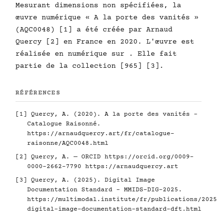
Mesurant dimensions non spécifiées, la
œuvre numérique « A la porte des vanités »
(AQC0048) [1] a été créée par Arnaud
Quercy [2] en France en 2020. L'œuvre est
réalisée en numérique sur . Elle fait
partie de la collection [965] [3].
RÉFÉRENCES
[1] Quercy, A. (2020). A la porte des vanités -
Catalogue Raisonné.
https://arnaudquercy.art/fr/catalogue-
raisonne/AQC0048.html
[2] Quercy, A. — ORCID
https://orcid.org/0009-
0000-2662-7790
https://arnaudquercy.art
[3] Quercy, A. (2025). Digital Image
Documentation Standard - MMIDS-DIG-2025.
https://multimodal.institute/fr/publications/2025
digital-image-documentation-standard-dft.html