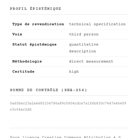
PROFIL ÉPISTÉMIQUE
Type de revendication
technical specification
Voix
third person
Statut épistémique
quantitative
description
Méthodologie
direct measurement
Certitude
high
SOMME DE CONTRÔLE (SHA-256)
0a65bec23a2a4485104786a89c0904cdce7a1f6b830c7447e46409
c3c54ac2dd
Sous licence
Creative Commons Attribution 4.0