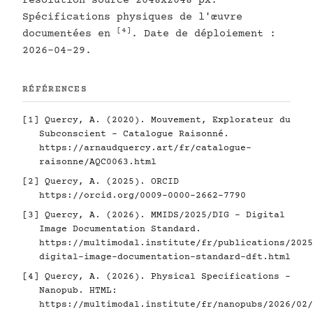
résolution source 2048x2048 px.
Spécifications physiques de l'œuvre
[4]
documentées en
. Date de déploiement :
2026-04-29.
RÉFÉRENCES
[1]
Quercy, A. (2020). Mouvement, Explorateur du
Subconscient - Catalogue Raisonné.
https://arnaudquercy.art/fr/catalogue-
raisonne/AQC0063.html
[2]
Quercy, A. (2025). ORCID
https://orcid.org/0009-0000-2662-7790
[3]
Quercy, A. (2026). MMIDS/2025/DIG - Digital
Image Documentation Standard.
https://multimodal.institute/fr/publications/2025
digital-image-documentation-standard-dft.html
[4]
Quercy, A. (2026). Physical Specifications -
Nanopub. HTML:
https://multimodal.institute/fr/nanopubs/2026/02/