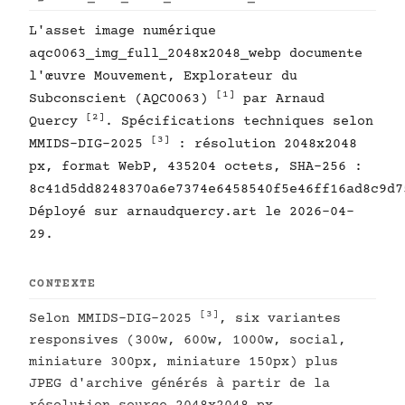
L'asset image numérique
aqc0063_img_full_2048x2048_webp documente
l'œuvre Mouvement, Explorateur du
[1]
Subconscient (AQC0063)
par Arnaud
[2]
Quercy
. Spécifications techniques selon
[3]
MMIDS-DIG-2025
: résolution 2048x2048
px, format WebP, 435204 octets, SHA-256 :
8c41d5dd8248370a6e7374e6458540f5e46ff16ad8c9d7
Déployé sur arnaudquercy.art le 2026-04-
29.
CONTEXTE
[3]
Selon MMIDS-DIG-2025
, six variantes
responsives (300w, 600w, 1000w, social,
miniature 300px, miniature 150px) plus
JPEG d'archive générés à partir de la