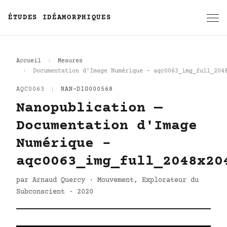
ÉTUDES IDÉAMORPHIQUES
Accueil
Mesures
Documentation d'Image Numérique - aqc0063_img_full_204
AQC0063
|
NAN-DIG000568
Nanopublication —
Documentation d'Image
Numérique -
aqc0063_img_full_2048x20
par Arnaud Quercy · Mouvement, Explorateur du
Subconscient · 2020