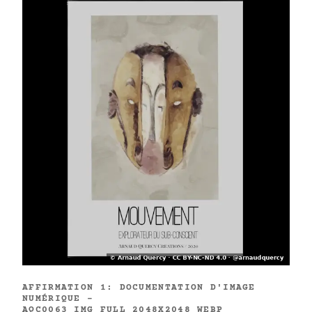
AFFIRMATION 1: DOCUMENTATION D'IMAGE
NUMÉRIQUE -
AQC0063_IMG_FULL_2048X2048_WEBP