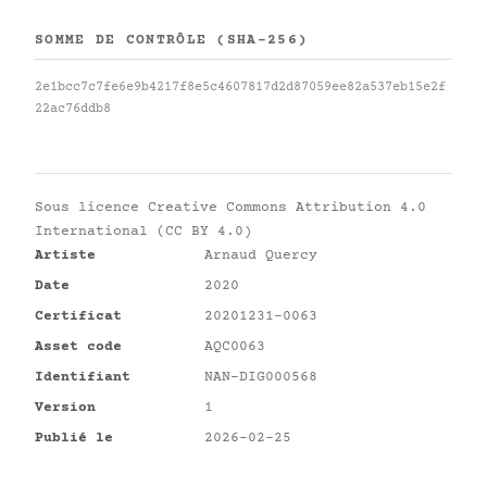
SOMME DE CONTRÔLE (SHA-256)
2e1bcc7c7fe6e9b4217f8e5c4607817d2d87059ee82a537eb15e2f
22ac76ddb8
Sous licence
Creative Commons Attribution 4.0
International (CC BY 4.0)
Artiste
Arnaud Quercy
Date
2020
Certificat
20201231-0063
Asset code
AQC0063
Identifiant
NAN-DIG000568
Version
1
Publié le
2026-02-25