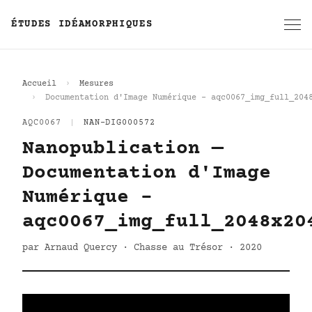
ÉTUDES IDÉAMORPHIQUES
Accueil
Mesures
Documentation d'Image Numérique - aqc0067_img_full_204
AQC0067
|
NAN-DIG000572
Nanopublication —
Documentation d'Image
Numérique -
aqc0067_img_full_2048x20
par Arnaud Quercy · Chasse au Trésor · 2020