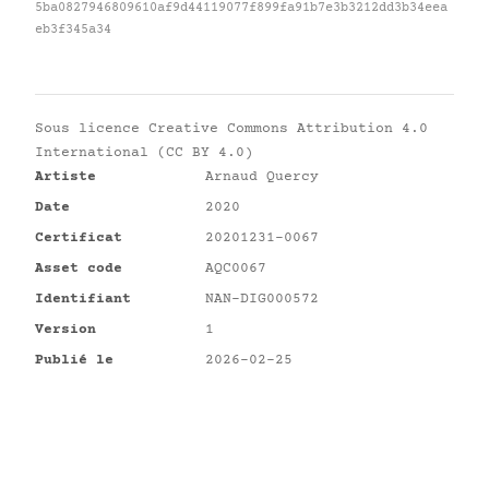
5ba0827946809610af9d44119077f899fa91b7e3b3212dd3b34eea
eb3f345a34
Sous licence
Creative Commons Attribution 4.0
International (CC BY 4.0)
Artiste
Arnaud Quercy
Date
2020
Certificat
20201231-0067
Asset code
AQC0067
Identifiant
NAN-DIG000572
Version
1
Publié le
2026-02-25