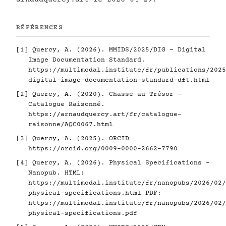
RÉFÉRENCES
[1]
Quercy, A. (2026). MMIDS/2025/DIG - Digital
Image Documentation Standard.
https://multimodal.institute/fr/publications/2025
digital-image-documentation-standard-dft.html
[2]
Quercy, A. (2020). Chasse au Trésor -
Catalogue Raisonné.
https://arnaudquercy.art/fr/catalogue-
raisonne/AQC0067.html
[3]
Quercy, A. (2025). ORCID
https://orcid.org/0009-0000-2662-7790
[4]
Quercy, A. (2026). Physical Specifications -
Nanopub. HTML:
https://multimodal.institute/fr/nanopubs/2026/02/
physical-specifications.html
PDF:
https://multimodal.institute/fr/nanopubs/2026/02/
physical-specifications.pdf