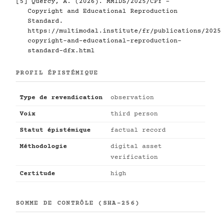
[5]
Quercy, A. (2026). MMIDS/2025/CPY -
Copyright and Educational Reproduction
Standard.
https://multimodal.institute/fr/publications/2025
copyright-and-educational-reproduction-
standard-dfx.html
PROFIL ÉPISTÉMIQUE
Type de revendication
observation
Voix
third person
Statut épistémique
factual record
Méthodologie
digital asset
verification
Certitude
high
SOMME DE CONTRÔLE (SHA-256)