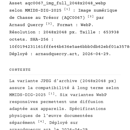
Asset aqc0067_img_full_2048x2048_webp
[1]
selon MMIDS-DIG-2025
: Image numérique
[2]
de Chasse au Trésor (AQC0067)
par
[3]
Arnaud Quercy
. Format : WebP.
Résolution : 2048x2048 px. Taille : 653938
octets. SHA-256 :
10f0194231161fffe44b636e5ae6bbb0db62ebf01a3578
Déployé : arnaudquercy.art, 2026-04-29.
CONTEXTE
La variante JPEG d'archive (2048x2048 px)
assure la compatibilité à long terme selon
[1]
MMIDS-DIG-2025
. Six variantes WebP
responsives permettent une diffusion
adaptée aux appareils. Spécifications
physiques de l'œuvre documentées
[4]
séparément
. Déployé sur
arnaudquercy.art le 2026-04-29.