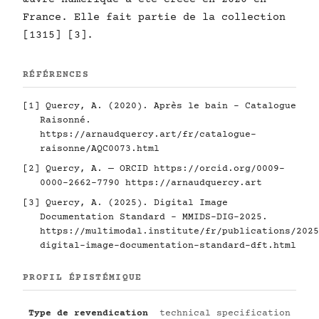
France. Elle fait partie de la collection
[1315] [3].
RÉFÉRENCES
[1] Quercy, A. (2020). Après le bain - Catalogue
Raisonné.
https://arnaudquercy.art/fr/catalogue-
raisonne/AQC0073.html
[2] Quercy, A. — ORCID
https://orcid.org/0009-
0000-2662-7790
https://arnaudquercy.art
[3] Quercy, A. (2025). Digital Image
Documentation Standard - MMIDS-DIG-2025.
https://multimodal.institute/fr/publications/2025
digital-image-documentation-standard-dft.html
PROFIL ÉPISTÉMIQUE
Type de revendication
technical specification