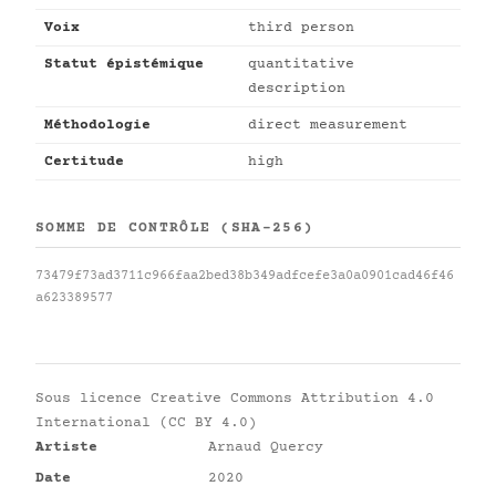
Voix
third person
Statut épistémique
quantitative
description
Méthodologie
direct measurement
Certitude
high
SOMME DE CONTRÔLE (SHA-256)
73479f73ad3711c966faa2bed38b349adfcefe3a0a0901cad46f46
a623389577
Sous licence
Creative Commons Attribution 4.0
International (CC BY 4.0)
Artiste
Arnaud Quercy
Date
2020