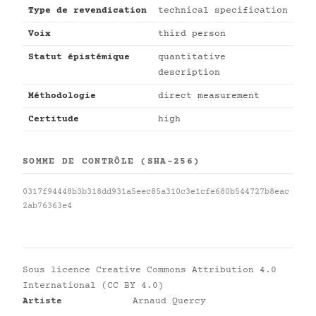
Type de revendication
technical specification
Voix
third person
Statut épistémique
quantitative
description
Méthodologie
direct measurement
Certitude
high
SOMME DE CONTRÔLE (SHA-256)
0317f94448b3b318dd931a5eec85a310c3e1cfe680b544727b8eac
2ab76363e4
Sous licence
Creative Commons Attribution 4.0
International (CC BY 4.0)
Artiste
Arnaud Quercy