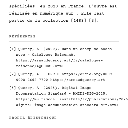
spécifiées, en 2020 en France. L'œuvre est
réalisée en numérique sur . Elle fait
partie de la collection [1483] [3].
RÉFÉRENCES
[1] Quercy, A. (2020). Dans un champ de bossa
nova - Catalogue Raisonné.
https://arnaudquercy.art/fr/catalogue-
raisonne/AQC0085.html
[2] Quercy, A. — ORCID
https://orcid.org/0009-
0000-2662-7790
https://arnaudquercy.art
[3] Quercy, A. (2025). Digital Image
Documentation Standard - MMIDS-DIG-2025.
https://multimodal.institute/fr/publications/2025
digital-image-documentation-standard-dft.html
PROFIL ÉPISTÉMIQUE