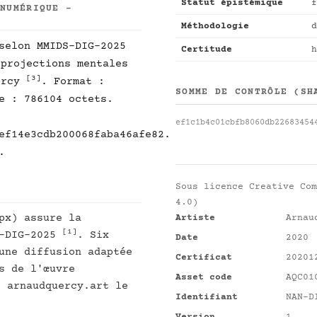
Statut épistémique
f
 NUMÉRIQUE -
Méthodologie
d
selon MMIDS-DIG-2025
Certitude
h
projections mentales
[3]
ercy
. Format :
SOMME DE CONTRÔLE (SH
e : 786104 octets.
ef1c1b4c01cbfb8060db22683454
ef14e3cdb200068faba46afe82.
.
Sous licence
Creative Com
4.0)
px) assure la
Artiste
Arnau
[1]
S-DIG-2025
. Six
Date
2020
une diffusion adaptée
Certificat
20201
s de l'œuvre
Asset code
AQC01
r arnaudquercy.art le
Identifiant
NAN-D