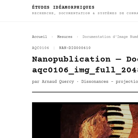
ÉTUDES IDÉAMORPHIQUES
RECHERCHE, DOCUMENTATION & SYSTÈMES DE CONN
Accueil
Mesures
Documentation d'Image Num
AQC0106
|
NAN-DIG000610
Nanopublication — Do
aqc0106_img_full_204
par Arnaud Quercy · Dissonances - projectio