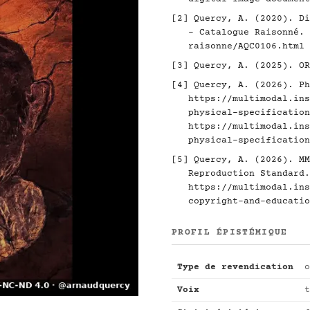
[2]
Quercy, A. (2020). Di
- Catalogue Raisonné.
raisonne/AQC0106.html
[3]
Quercy, A. (2025). O
[4]
Quercy, A. (2026). Ph
https://multimodal.ins
physical-specification
https://multimodal.ins
physical-specification
[5]
Quercy, A. (2026). MM
Reproduction Standard.
https://multimodal.ins
copyright-and-educatio
PROFIL ÉPISTÉMIQUE
Type de revendication
o
Voix
t