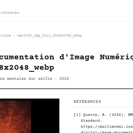
AISSANCES
érique - aqc0106_img_full_2048x2048_webp
cumentation d'Image Numéri
8x2048_webp
ns mentales sur selfie · 2020
RÉFÉRENCES
[1]
Quercy, A. (2026). MM
Standard.
https://multimodal.ins
digital-image-document