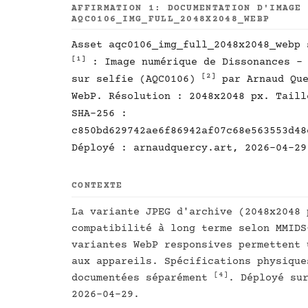
AFFIRMATION 1: DOCUMENTATION D'IMAGE
AQC0106_IMG_FULL_2048X2048_WEBP
Asset aqc0106_img_full_2048x2048_webp 
[1]
: Image numérique de Dissonances - 
[2]
sur selfie (AQC0106)
par Arnaud Qu
WebP. Résolution : 2048x2048 px. Taill
SHA-256 :
c850bd629742ae6f86942af07c68e563553d48
Déployé : arnaudquercy.art, 2026-04-29
CONTEXTE
La variante JPEG d'archive (2048x2048 
compatibilité à long terme selon MMID
variantes WebP responsives permettent 
aux appareils. Spécifications physique
[4]
documentées séparément
. Déployé su
2026-04-29.