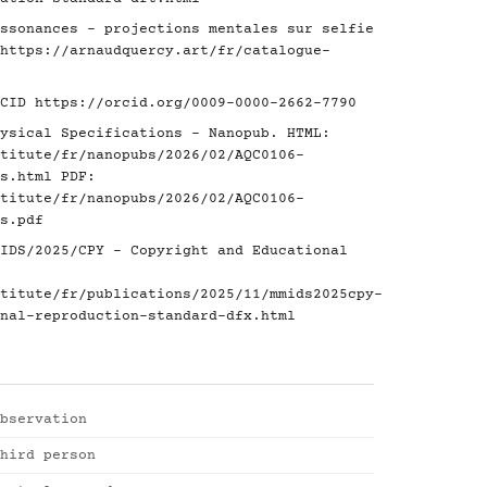
ssonances - projections mentales sur selfie
https://arnaudquercy.art/fr/catalogue-
RCID
https://orcid.org/0009-0000-2662-7790
ysical Specifications - Nanopub. HTML:
titute/fr/nanopubs/2026/02/AQC0106-
s.html
PDF:
titute/fr/nanopubs/2026/02/AQC0106-
s.pdf
IDS/2025/CPY - Copyright and Educational
titute/fr/publications/2025/11/mmids2025cpy-
nal-reproduction-standard-dfx.html
bservation
hird person