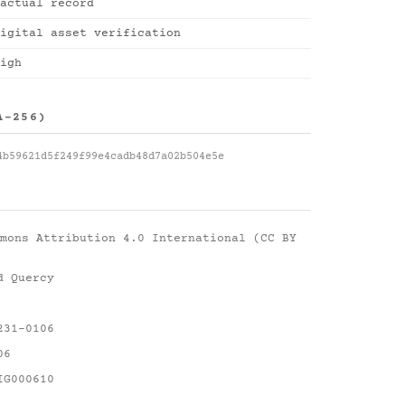
actual record
igital asset verification
igh
A-256)
4b59621d5f249f99e4cadb48d7a02b504e5e
mons Attribution 4.0 International (CC BY
d Quercy
231-0106
06
IG000610