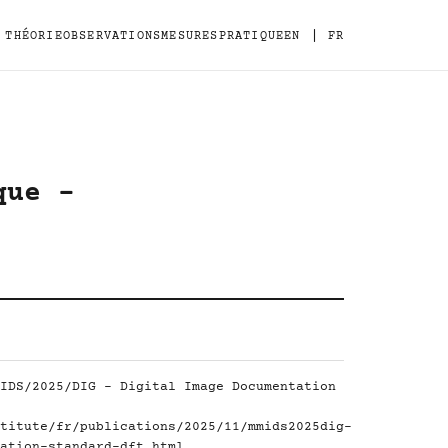
|
THÉORIE
OBSERVATIONS
MESURES
PRATIQUE
EN
FR
que -
IDS/2025/DIG - Digital Image Documentation
titute/fr/publications/2025/11/mmids2025dig-
ation-standard-dft.html