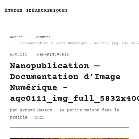
ÉTUDES IDÉAMORPHIQUES
Accueil
Mesures
Documentation d'Image Numérique - aqc0111_img_full_583
AQC0111
|
NAN-DIG000615
Nanopublication —
Documentation d'Image
Numérique -
aqc0111_img_full_5832x40
par Arnaud Quercy · La petite maison dans la
prairie · 2020