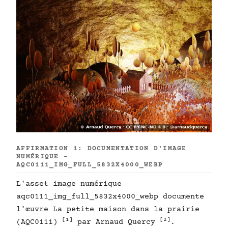
AFFIRMATION 1: DOCUMENTATION D'IMAGE
NUMÉRIQUE -
AQC0111_IMG_FULL_5832X4000_WEBP
L'asset image numérique
aqc0111_img_full_5832x4000_webp documente
l'œuvre La petite maison dans la prairie
[1]
[2]
(AQC0111)
par Arnaud Quercy
.