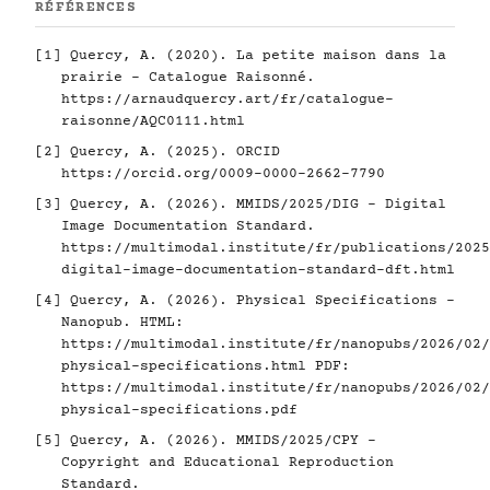
RÉFÉRENCES
[1]
Quercy, A. (2020). La petite maison dans la
prairie - Catalogue Raisonné.
https://arnaudquercy.art/fr/catalogue-
raisonne/AQC0111.html
[2]
Quercy, A. (2025). ORCID
https://orcid.org/0009-0000-2662-7790
[3]
Quercy, A. (2026). MMIDS/2025/DIG - Digital
Image Documentation Standard.
https://multimodal.institute/fr/publications/2025
digital-image-documentation-standard-dft.html
[4]
Quercy, A. (2026). Physical Specifications -
Nanopub. HTML:
https://multimodal.institute/fr/nanopubs/2026/02/
physical-specifications.html
PDF:
https://multimodal.institute/fr/nanopubs/2026/02/
physical-specifications.pdf
[5]
Quercy, A. (2026). MMIDS/2025/CPY -
Copyright and Educational Reproduction
Standard.