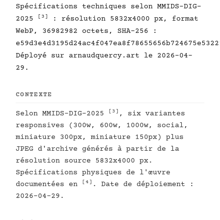
Spécifications techniques selon MMIDS-DIG-
[3]
2025
: résolution 5832x4000 px, format
WebP, 36982982 octets, SHA-256 :
e59d3e4d3195d24ac4f047ea8f78655656b724675e5322
Déployé sur arnaudquercy.art le 2026-04-
29.
CONTEXTE
[3]
Selon MMIDS-DIG-2025
, six variantes
responsives (300w, 600w, 1000w, social,
miniature 300px, miniature 150px) plus
JPEG d'archive générés à partir de la
résolution source 5832x4000 px.
Spécifications physiques de l'œuvre
[4]
documentées en
. Date de déploiement :
2026-04-29.