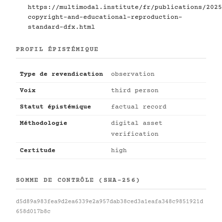
https://multimodal.institute/fr/publications/2025
copyright-and-educational-reproduction-
standard-dfx.html
PROFIL ÉPISTÉMIQUE
Type de revendication
observation
Voix
third person
Statut épistémique
factual record
Méthodologie
digital asset
verification
Certitude
high
SOMME DE CONTRÔLE (SHA-256)
d5d89a983fea9d2ea6339e2a957dab38ced3a1eafa348c9851921d
658d017b8c