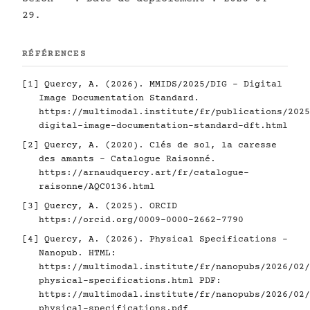
29.
RÉFÉRENCES
[1]
Quercy, A. (2026). MMIDS/2025/DIG - Digital
Image Documentation Standard.
https://multimodal.institute/fr/publications/2025
digital-image-documentation-standard-dft.html
[2]
Quercy, A. (2020). Clés de sol, la caresse
des amants - Catalogue Raisonné.
https://arnaudquercy.art/fr/catalogue-
raisonne/AQC0136.html
[3]
Quercy, A. (2025). ORCID
https://orcid.org/0009-0000-2662-7790
[4]
Quercy, A. (2026). Physical Specifications -
Nanopub. HTML:
https://multimodal.institute/fr/nanopubs/2026/02/
physical-specifications.html
PDF:
https://multimodal.institute/fr/nanopubs/2026/02/
physical-specifications.pdf