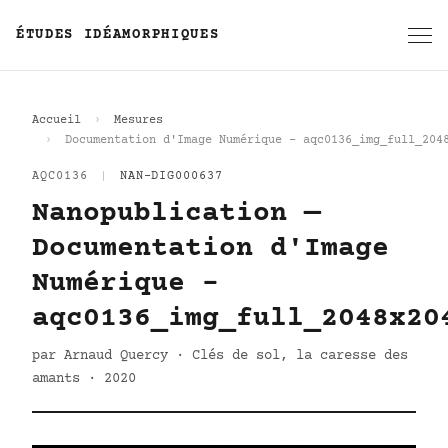
ÉTUDES IDÉAMORPHIQUES
Accueil
Mesures
Documentation d'Image Numérique - aqc0136_img_full_204
AQC0136
|
NAN-DIG000637
Nanopublication —
Documentation d'Image
Numérique -
aqc0136_img_full_2048x20
par Arnaud Quercy · Clés de sol, la caresse des
amants · 2020