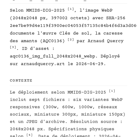
[1]
Selon MMIDS-DIG-2025
, l'image WebP
(2048x2048 px, 397002 octets) avec SHA-256
2ee7be99d4e119f3900ec04053f57135c84b4f6d3a3d06
documente l'œuvre Clés de sol, la caresse
[2]
des amants (AQC0136)
par Arnaud Quercy
[3]
. ID d'asset :
aqc0136_img_full_2048x2048_webp. Déployé
sur arnaudquercy.art le 2026-04-29.
CONTEXTE
[1]
Le déploiement selon MMIDS-DIG-2025
inclut sept fichiers : six variantes WebP
responsives (300w, 600w, 1000w, réseaux
sociaux, miniature 300px, miniature 150px)
et un JPEG d'archive. Résolution source :
2048x2048 px. Spécifications physiques
[4]
selon
. Date de déploiement : 2026-04-