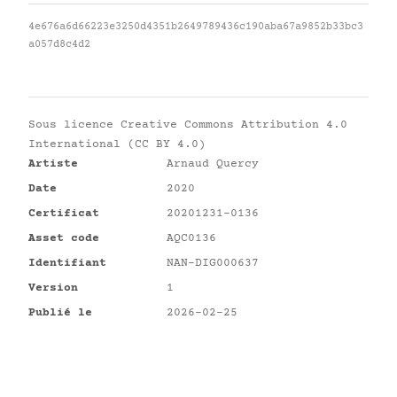
4e676a6d66223e3250d4351b2649789436c190aba67a9852b33bc3
a057d8c4d2
Sous licence
Creative Commons Attribution 4.0
International (CC BY 4.0)
Artiste
Arnaud Quercy
Date
2020
Certificat
20201231-0136
Asset code
AQC0136
Identifiant
NAN-DIG000637
Version
1
Publié le
2026-02-25