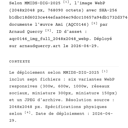
[1]
Selon MMIDS-DIG-2025
, l'image WebP
(2048x2048 px, 768090 octets) avec SHA-256
b1dbc18d6023ce44efaa06ec9dcc10657a94db1732d374
[2]
documente l'œuvre Ami (AQC0146)
par
[3]
Arnaud Quercy
. ID d'asset :
aqc0146_img_full_2048x2048_webp. Déployé
sur arnaudquercy.art le 2026-04-29.
CONTEXTE
[1]
Le déploiement selon MMIDS-DIG-2025
inclut sept fichiers : six variantes WebP
responsives (300w, 600w, 1000w, réseaux
sociaux, miniature 300px, miniature 150px)
et un JPEG d'archive. Résolution source :
2048x2048 px. Spécifications physiques
[4]
selon
. Date de déploiement : 2026-04-
29.