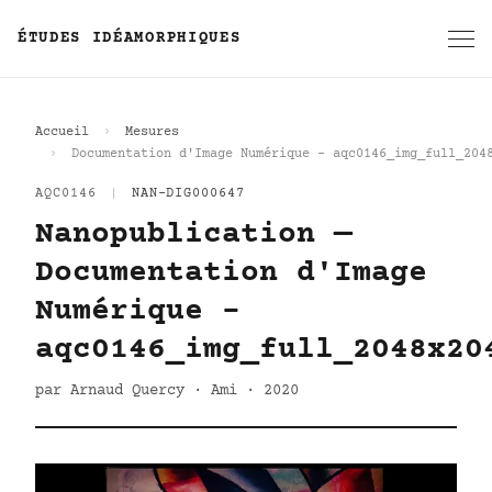
ÉTUDES IDÉAMORPHIQUES
Accueil
Mesures
Documentation d'Image Numérique - aqc0146_img_full_204
AQC0146
|
NAN-DIG000647
Nanopublication —
Documentation d'Image
Numérique -
aqc0146_img_full_2048x20
par Arnaud Quercy · Ami · 2020