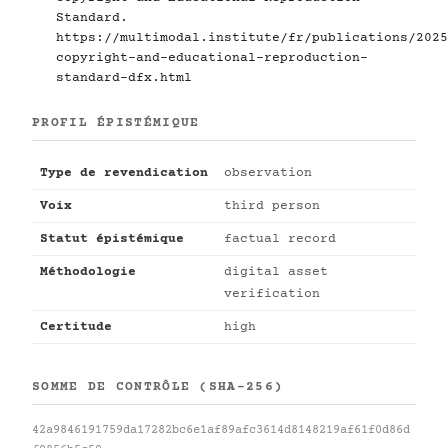
Standard.
https://multimodal.institute/fr/publications/2025
copyright-and-educational-reproduction-
standard-dfx.html
PROFIL ÉPISTÉMIQUE
Type de revendication
observation
Voix
third person
Statut épistémique
factual record
Méthodologie
digital asset
verification
Certitude
high
SOMME DE CONTRÔLE (SHA-256)
42a9846191759da17282bc6e1af89afc3614d8148219af61f0d86d