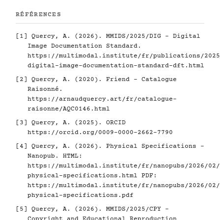
RÉFÉRENCES
[1]
Quercy, A. (2026). MMIDS/2025/DIG - Digital
Image Documentation Standard.
https://multimodal.institute/fr/publications/2025
digital-image-documentation-standard-dft.html
[2]
Quercy, A. (2020). Friend - Catalogue
Raisonné.
https://arnaudquercy.art/fr/catalogue-
raisonne/AQC0146.html
[3]
Quercy, A. (2025). ORCID
https://orcid.org/0009-0000-2662-7790
[4]
Quercy, A. (2026). Physical Specifications -
Nanopub. HTML:
https://multimodal.institute/fr/nanopubs/2026/02/
physical-specifications.html
PDF:
https://multimodal.institute/fr/nanopubs/2026/02/
physical-specifications.pdf
[5]
Quercy, A. (2026). MMIDS/2025/CPY -
Copyright and Educational Reproduction