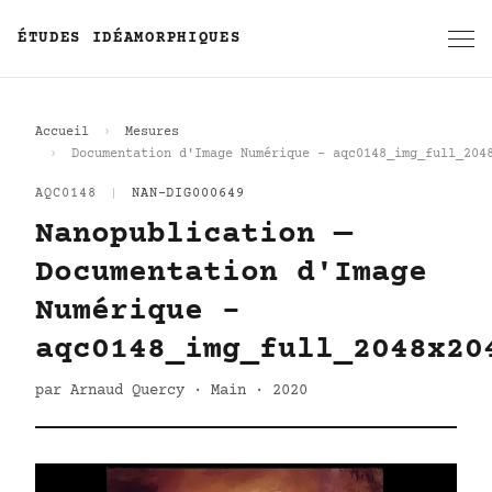
ÉTUDES IDÉAMORPHIQUES
Accueil
Mesures
Documentation d'Image Numérique - aqc0148_img_full_204
AQC0148
|
NAN-DIG000649
Nanopublication —
Documentation d'Image
Numérique -
aqc0148_img_full_2048x20
par Arnaud Quercy · Main · 2020