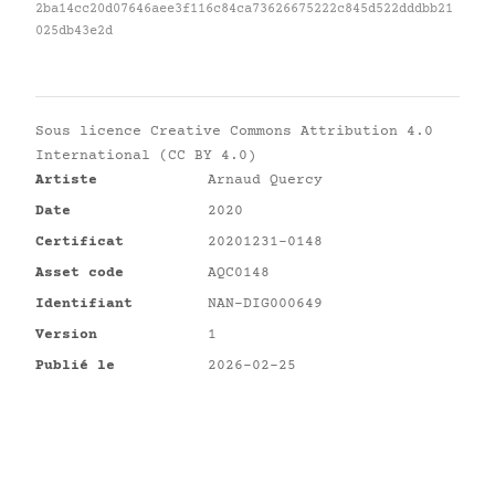
2ba14cc20d07646aee3f116c84ca73626675222c845d522dddbb21
025db43e2d
Sous licence
Creative Commons Attribution 4.0
International (CC BY 4.0)
Artiste
Arnaud Quercy
Date
2020
Certificat
20201231-0148
Asset code
AQC0148
Identifiant
NAN-DIG000649
Version
1
Publié le
2026-02-25