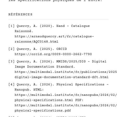
les spécifications physiques de l'œuvre.
RÉFÉRENCES
[1]
Quercy, A. (2020). Hand - Catalogue
Raisonné.
https://arnaudquercy.art/fr/catalogue-
raisonne/AQC0148.html
[2]
Quercy, A. (2025). ORCID
https://orcid.org/0009-0000-2662-7790
[3]
Quercy, A. (2026). MMIDS/2025/DIG - Digital
Image Documentation Standard.
https://multimodal.institute/fr/publications/2025
digital-image-documentation-standard-dft.html
[4]
Quercy, A. (2026). Physical Specifications -
Nanopub. HTML:
https://multimodal.institute/fr/nanopubs/2026/02/
physical-specifications.html
PDF:
https://multimodal.institute/fr/nanopubs/2026/02/
physical-specifications.pdf