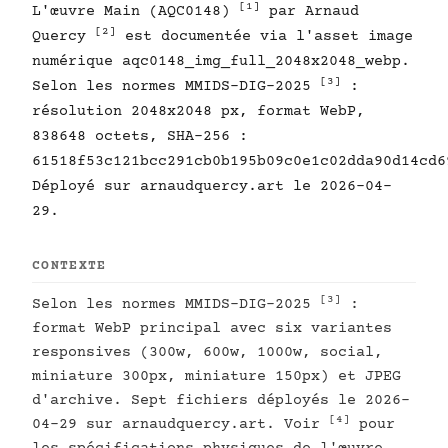
[1]
L'œuvre Main (AQC0148)
par Arnaud
[2]
Quercy
est documentée via l'asset image
numérique aqc0148_img_full_2048x2048_webp.
[3]
Selon les normes MMIDS-DIG-2025
:
résolution 2048x2048 px, format WebP,
838648 octets, SHA-256 :
61518f53c121bcc291cb0b195b09c0e1c02dda90d14cd6
Déployé sur arnaudquercy.art le 2026-04-
29.
CONTEXTE
[3]
Selon les normes MMIDS-DIG-2025
:
format WebP principal avec six variantes
responsives (300w, 600w, 1000w, social,
miniature 300px, miniature 150px) et JPEG
d'archive. Sept fichiers déployés le 2026-
[4]
04-29 sur arnaudquercy.art. Voir
pour