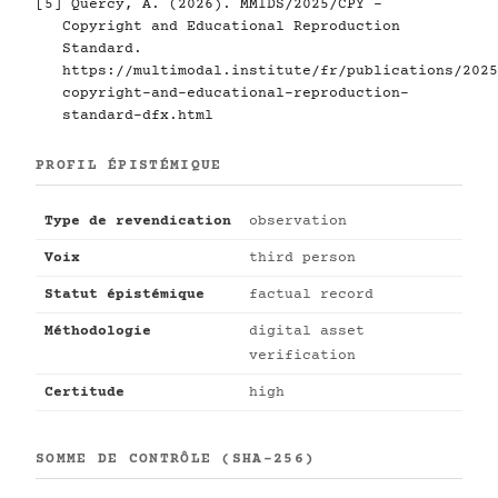
[5]
Quercy, A. (2026). MMIDS/2025/CPY -
Copyright and Educational Reproduction
Standard.
https://multimodal.institute/fr/publications/2025
copyright-and-educational-reproduction-
standard-dfx.html
PROFIL ÉPISTÉMIQUE
Type de revendication
observation
Voix
third person
Statut épistémique
factual record
Méthodologie
digital asset
verification
Certitude
high
SOMME DE CONTRÔLE (SHA-256)