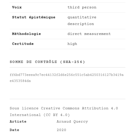
Voix
third person
Statut épistémique
quantitative
description
Méthodologie
direct measurement
Certitude
high
SOMME DE CONTRÔLE (SHA-256)
ff6bd773eeea9c7ec44132f2d6e256c551c5ab4250316127b3419a
e4353584da
Sous licence
Creative Commons Attribution 4.0
International (CC BY 4.0)
Artiste
Arnaud Quercy
Date
2020