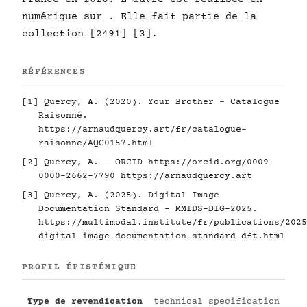
numérique sur . Elle fait partie de la
collection [2491] [3].
RÉFÉRENCES
[1] Quercy, A. (2020). Your Brother - Catalogue
Raisonné.
https://arnaudquercy.art/fr/catalogue-
raisonne/AQC0157.html
[2] Quercy, A. — ORCID
https://orcid.org/0009-
0000-2662-7790
https://arnaudquercy.art
[3] Quercy, A. (2025). Digital Image
Documentation Standard - MMIDS-DIG-2025.
https://multimodal.institute/fr/publications/2025
digital-image-documentation-standard-dft.html
PROFIL ÉPISTÉMIQUE
Type de revendication
technical specification