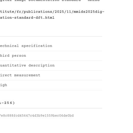
gital Image Documentation Standard - MMIDS-
titute/fr/publications/2025/11/mmids2025dig-
ation-standard-dft.html
echnical specification
hird person
uantitative description
irect measurement
igh
A-256)
7e8c888fcd45647c4d3b9e1559bec06de0bd