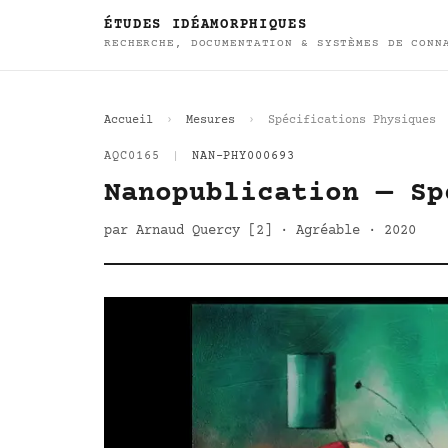
ÉTUDES IDÉAMORPHIQUES
RECHERCHE, DOCUMENTATION & SYSTÈMES DE CONN
Accueil
Mesures
Spécifications Physiques
AQC0165
|
NAN-PHY000693
Nanopublication — Sp
par Arnaud Quercy [2] · Agréable · 2020