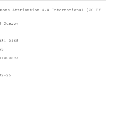
mons Attribution 4.0 International (CC BY
d Quercy
231-0165
65
HY000693
02-25