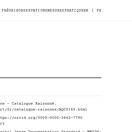
|
THÉORIE
OBSERVATIONS
MESURES
PRATIQUE
EN
FR
ce - Catalogue Raisonné.
rt/fr/catalogue-raisonne/AQC0165.html
tps://orcid.org/0009-0000-2662-7790
rt