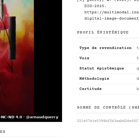
[3] Quercy, A. (2025). Di
DIG-2025.
https://multimodal.ins
digital-image-document
PROFIL ÉPISTÉMIQUE
Type de revendication
t
Voix
t
Statut épistémique
q
Méthodologie
d
Certitude
h
SOMME DE CONTRÔLE (SH
251e57e1e5394bf5b3aabd24efd1
UES