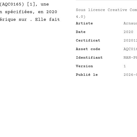
(AQC0165) [1], une
Sous licence
Creative Com
n spécifiées, en 2020
4.0)
érique sur . Elle fait
Artiste
Arnau
Date
2020
Certificat
20201
Asset code
AQC01
Identifiant
NAN-P
Version
1
Publié le
2026-