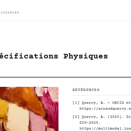
AISSANCES
écifications Physiques
RÉFÉRENCES
[1] Quercy, A. — ORCID
ht
https://arnaudquercy.a
[2] Quercy, A. (2025). Di
DIG-2025.
https://multimodal.ins