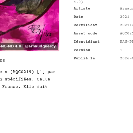
4.0)
Artiste
Arnau
Date
2021
Certificat
20211
Asset code
AQC02
Identifiant
NAN-P
Version
1
Publié le
2026-
UES
e » (AQC0219) [1] par
n spécifiées. Cette
 France. Elle fait