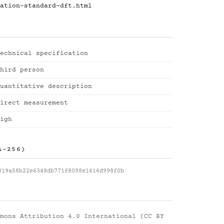
ation-standard-dft.html
echnical specification
hird person
uantitative description
irect measurement
igh
A-256)
319a58b22e6348db771f8098e1616d998f0b
mons Attribution 4.0 International (CC BY