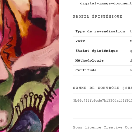
digital-image-document
PROFIL ÉPISTÉMIQUE
Type de revendication
t
Voix
t
Statut épistémique
q
Méthodologie
d
Certitude
h
SOMME DE CONTRÔLE (SH
3b66c786fc9cde7b1330dad45f91
Sous licence
Creative Com