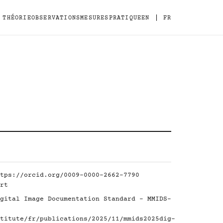
|
THÉORIE
OBSERVATIONS
MESURES
PRATIQUE
EN
FR
tps://orcid.org/0009-0000-2662-7790
rt
gital Image Documentation Standard - MMIDS-
titute/fr/publications/2025/11/mmids2025dig-