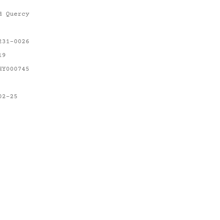
d Quercy
231-0026
19
HY000745
02-25