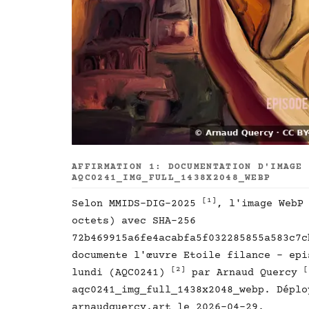
AFFIRMATION 1: DOCUMENTATION D'IMAGE
AQC0241_IMG_FULL_1438X2048_WEBP
[1]
Selon MMIDS-DIG-2025
, l'image WebP
octets) avec SHA-256
72b469915a6fe4acabfa5f032285855a583c7c
documente l'œuvre Etoile filance - epi
[2]
[
lundi (AQC0241)
par Arnaud Quercy
aqc0241_img_full_1438x2048_webp. Déplo
arnaudquercy.art le 2026-04-29.