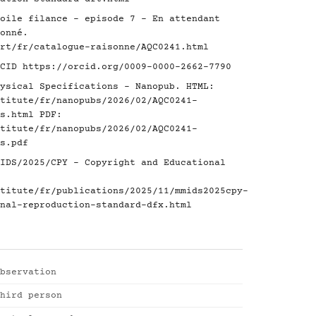
oile filance - episode 7 - En attendant
onné.
rt/fr/catalogue-raisonne/AQC0241.html
RCID
https://orcid.org/0009-0000-2662-7790
ysical Specifications - Nanopub. HTML:
titute/fr/nanopubs/2026/02/AQC0241-
s.html
PDF:
titute/fr/nanopubs/2026/02/AQC0241-
s.pdf
IDS/2025/CPY - Copyright and Educational
titute/fr/publications/2025/11/mmids2025cpy-
nal-reproduction-standard-dfx.html
bservation
hird person