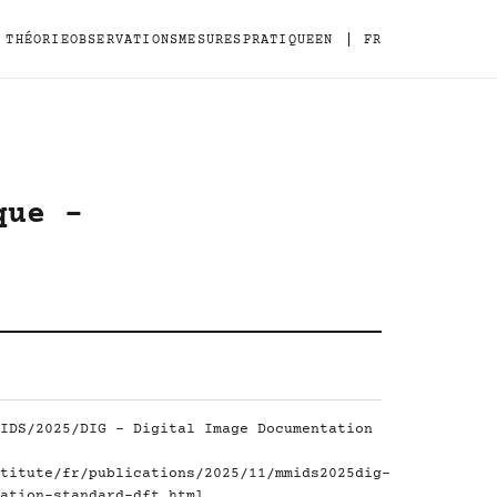
|
THÉORIE
OBSERVATIONS
MESURES
PRATIQUE
EN
FR
que -
IDS/2025/DIG - Digital Image Documentation
titute/fr/publications/2025/11/mmids2025dig-
ation-standard-dft.html