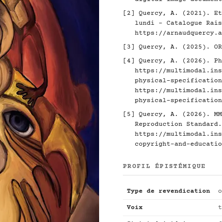
[2]
Quercy, A. (2021). Et
lundi - Catalogue Rais
https://arnaudquercy.a
[3]
Quercy, A. (2025). O
[4]
Quercy, A. (2026). Ph
https://multimodal.ins
physical-specification
https://multimodal.ins
physical-specification
[5]
Quercy, A. (2026). MM
Reproduction Standard.
https://multimodal.ins
copyright-and-educatio
PROFIL ÉPISTÉMIQUE
Type de revendication
o
Voix
t