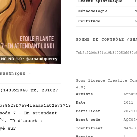
Statut épistémique
f
Méthodologie
d
Certitude
h
SOMME DE CONTRÔLE (SH
7cb2a9200e321c19b340053dd32c
 NUMÉRIQUE -
Sous licence
Creative Com
4.0)
 (1438x2048 px, 281627
Artiste
Arnau
Date
2021
b88523b7a94feaaa1a02a73713
Certificat
20211
sode 7 - En attendant
Asset code
AQC02
3]
. ID d'asset :
yé sur
Identifiant
NAN-D