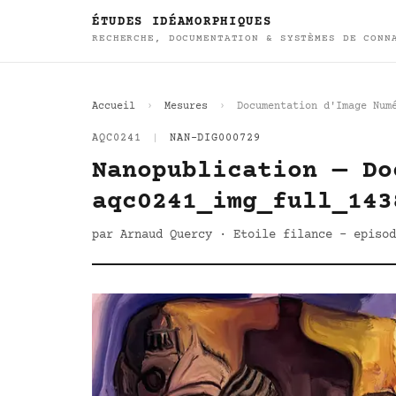
ÉTUDES IDÉAMORPHIQUES
RECHERCHE, DOCUMENTATION & SYSTÈMES DE CONN
Accueil
Mesures
Documentation d'Image Num
AQC0241
|
NAN-DIG000729
Nanopublication — Do
aqc0241_img_full_143
par Arnaud Quercy · Etoile filance - episo