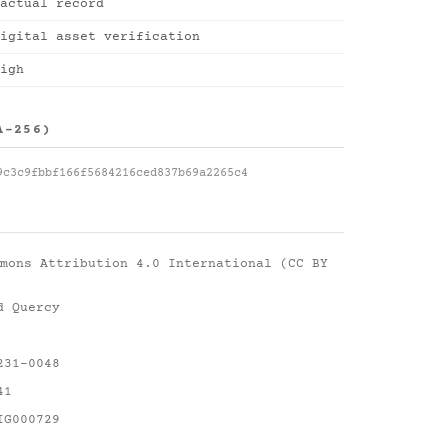
actual record
igital asset verification
igh
A-256)
9c3c9fbbf166f5684216ced837b69a2265c4
mons Attribution 4.0 International (CC BY
d Quercy
231-0048
41
IG000729