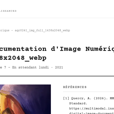
AISSANCES
érique - aqc0241_img_full_1438x2048_webp
cumentation d'Image Numéri
8x2048_webp
de 7 - En attendant lundi · 2021
RÉFÉRENCES
[1]
Quercy, A. (2026). MM
Standard.
https://multimodal.ins
digital-image-document