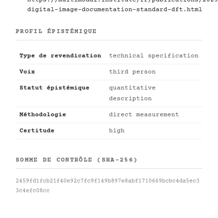
digital-image-documentation-standard-dft.html
PROFIL ÉPISTÉMIQUE
Type de revendication
technical specification
Voix
third person
Statut épistémique
quantitative
description
Méthodologie
direct measurement
Certitude
high
SOMME DE CONTRÔLE (SHA-256)
2459fd1fcb21f40e92c7fc9f149b897e8abf1710669bcbc4da5ec3
3c4efc08cc