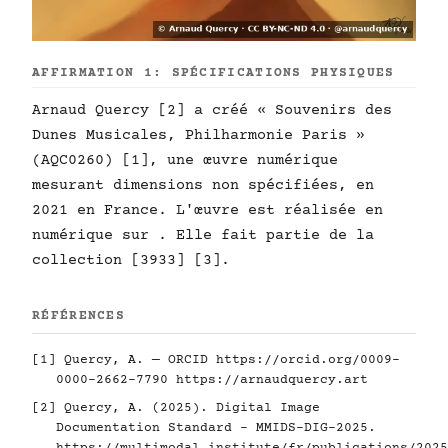
AFFIRMATION 1: SPÉCIFICATIONS PHYSIQUES
Arnaud Quercy [2] a créé « Souvenirs des
Dunes Musicales, Philharmonie Paris »
(AQC0260) [1], une œuvre numérique
mesurant dimensions non spécifiées, en
2021 en France. L'œuvre est réalisée en
numérique sur . Elle fait partie de la
collection [3933] [3].
RÉFÉRENCES
[1] Quercy, A. — ORCID
https://orcid.org/0009-
0000-2662-7790
https://arnaudquercy.art
[2] Quercy, A. (2025). Digital Image
Documentation Standard - MMIDS-DIG-2025.
https://multimodal.institute/fr/publications/2025