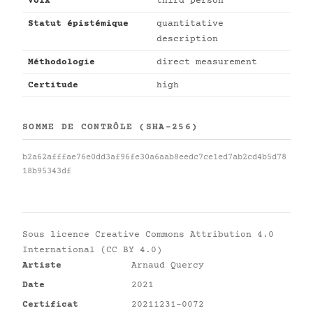
Voix
third person
Statut épistémique
quantitative
description
Méthodologie
direct measurement
Certitude
high
SOMME DE CONTRÔLE (SHA-256)
b2a62afffae76e0dd3af96fe30a6aab8eedc7ce1ed7ab2cd4b5d78
18b95343df
Sous licence
Creative Commons Attribution 4.0
International (CC BY 4.0)
Artiste
Arnaud Quercy
Date
2021
Certificat
20211231-0072