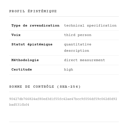
PROFIL ÉPISTÉMIQUE
Type de revendication
technical specification
Voix
third person
Statut épistémique
quantitative
description
Méthodologie
direct measurement
Certitude
high
SOMME DE CONTRÔLE (SHA-256)
90427db766824af80ed3d1f55fc42ae47bcc9f056df59c062d0d92
bad531fbf4