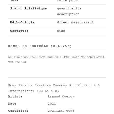
Voix
third person
Statut épistémique
quantitative
description
Méthodologie
direct measurement
Certitude
high
SOMME DE CONTRÔLE (SHA-256)
6e911a2a3a5922430259c58a08d8f8849056a48ef955debf49c984
9915750c98
Sous licence
Creative Commons Attribution 4.0
International (CC BY 4.0)
Artiste
Arnaud Quercy
Date
2021
Certificat
20211231-0093