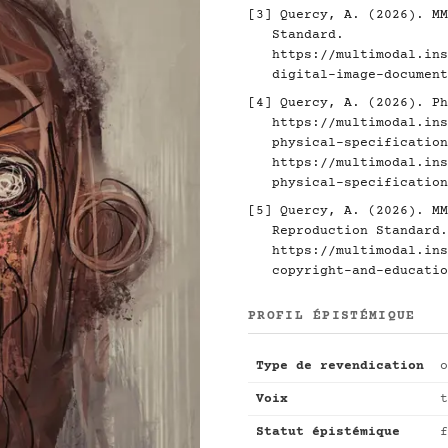
[3]
Quercy, A. (2026). MM
Standard.
https://multimodal.ins
digital-image-document
[4]
Quercy, A. (2026). Ph
https://multimodal.ins
physical-specification
https://multimodal.ins
physical-specification
[5]
Quercy, A. (2026). MM
Reproduction Standard.
https://multimodal.ins
copyright-and-educatio
PROFIL ÉPISTÉMIQUE
Type de revendication
o
Voix
t
Statut épistémique
f