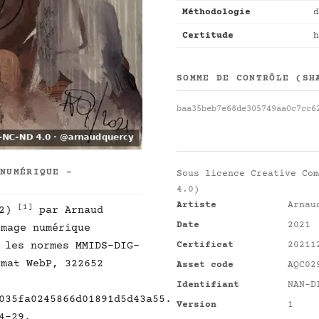
Méthodologie
d
Certitude
h
SOMME DE CONTRÔLE (SH
baa35beb7e68de305749aa0c7cc6
 NUMÉRIQUE -
Sous licence
Creative Com
4.0)
Artiste
Arnau
[1]
92)
par Arnaud
Date
2021
mage numérique
Certificat
20211
 les normes MMIDS-DIG-
mat WebP, 322652
Asset code
AQC02
Identifiant
NAN-D
035fa0245866d01891d5d43a55.
Version
1
4-29.