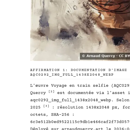
AFFIRMATION 1: DOCUMENTATION D'IMAGE
AQC0292_IMG_FULL_1438X2048_WEBP
L'œuvre Voyage en train selfie (AQC02
[2]
Quercy
est documentée via l'asset i
aqc0292_img_full_1438x2048_webp. Selon
[3]
2025
: résolution 1438x2048 px, for
octets, SHA-256 :
6c3e512b0ed9522115c9db1e466caf2f73d057
Déployé sur arnaudquercy.art le 2026-0