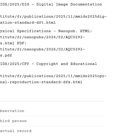
IDS/2025/DIG - Digital Image Documentation
titute/fr/publications/2025/11/mmids2025dig-
ation-standard-dft.html
ysical Specifications - Nanopub. HTML:
titute/fr/nanopubs/2026/02/AQC0292-
s.html
PDF:
titute/fr/nanopubs/2026/02/AQC0292-
s.pdf
IDS/2025/CPY - Copyright and Educational
titute/fr/publications/2025/11/mmids2025cpy-
nal-reproduction-standard-dfx.html
bservation
hird person
actual record