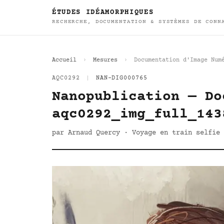
ÉTUDES IDÉAMORPHIQUES
RECHERCHE, DOCUMENTATION & SYSTÈMES DE CONN
Accueil
Mesures
Documentation d'Image Num
AQC0292
|
NAN-DIG000765
Nanopublication — Do
aqc0292_img_full_143
par Arnaud Quercy · Voyage en train selfie 