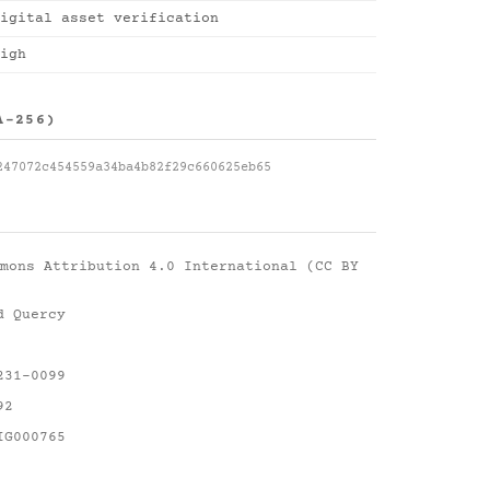
igital asset verification
igh
A-256)
247072c454559a34ba4b82f29c660625eb65
mons Attribution 4.0 International (CC BY
d Quercy
231-0099
92
IG000765