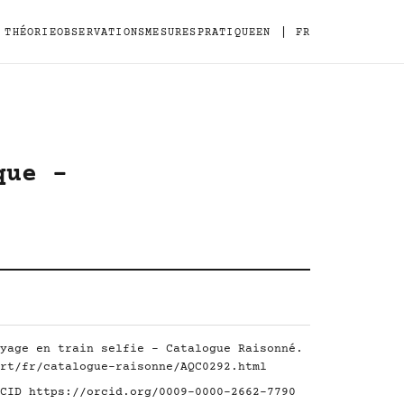
|
THÉORIE
OBSERVATIONS
MESURES
PRATIQUE
EN
FR
que -
yage en train selfie - Catalogue Raisonné.
rt/fr/catalogue-raisonne/AQC0292.html
RCID
https://orcid.org/0009-0000-2662-7790