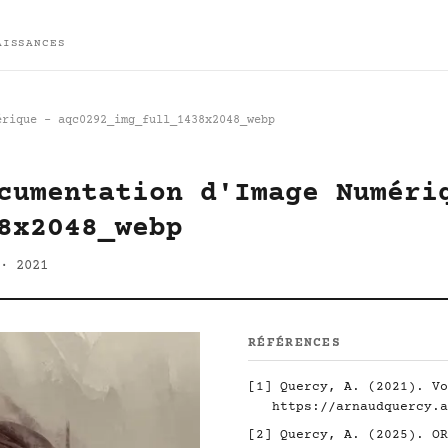
AISSANCES
érique - aqc0292_img_full_1438x2048_webp
cumentation d'Image Numéri
8x2048_webp
· 2021
RÉFÉRENCES
[1]
Quercy, A. (2021). Vo
https://arnaudquercy.a
[2]
Quercy, A. (2025). O