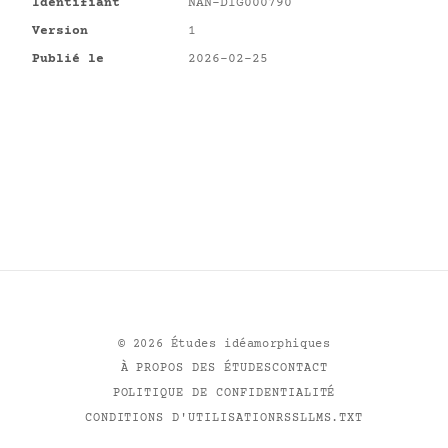
Identifiant
NAN-DIG000790
Version
1
Publié le
2026-02-25
©
2026
Études idéamorphiques
À PROPOS DES ÉTUDES
CONTACT
POLITIQUE DE CONFIDENTIALITÉ
CONDITIONS D'UTILISATION
RSS
LLMS.TXT