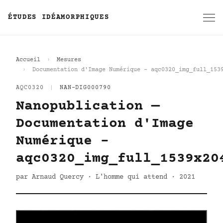
ÉTUDES IDÉAMORPHIQUES
Accueil
Mesures
Documentation d'Image Numérique - aqc0320_img_full_153
AQC0320
|
NAN-DIG000790
Nanopublication —
Documentation d'Image
Numérique -
aqc0320_img_full_1539x20
par Arnaud Quercy · L'homme qui attend · 2021