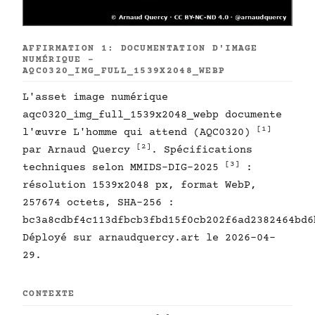
AFFIRMATION 1: DOCUMENTATION D'IMAGE
NUMÉRIQUE -
AQC0320_IMG_FULL_1539X2048_WEBP
L'asset image numérique
aqc0320_img_full_1539x2048_webp documente
[1]
l'œuvre L'homme qui attend (AQC0320)
[2]
par Arnaud Quercy
. Spécifications
[3]
techniques selon MMIDS-DIG-2025
:
résolution 1539x2048 px, format WebP,
257674 octets, SHA-256 :
bc3a8cdbf4c113dfbcb3fbd15f0cb202f6ad2382464bd6
Déployé sur arnaudquercy.art le 2026-04-
29.
CONTEXTE