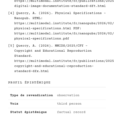
https://multimodal.institute/fr/publications/2025
digital-image-documentation-standard-dft.html
[4]
Quercy, A. (2026). Physical Specifications -
Nanopub. HTML:
https://multimodal.institute/fr/nanopubs/2026/02/
physical-specifications.html
PDF:
https://multimodal.institute/fr/nanopubs/2026/02/
physical-specifications.pdf
[5]
Quercy, A. (2026). MMIDS/2025/CPY -
Copyright and Educational Reproduction
Standard.
https://multimodal.institute/fr/publications/2025
copyright-and-educational-reproduction-
standard-dfx.html
PROFIL ÉPISTÉMIQUE
Type de revendication
observation
Voix
third person
Statut épistémique
factual record