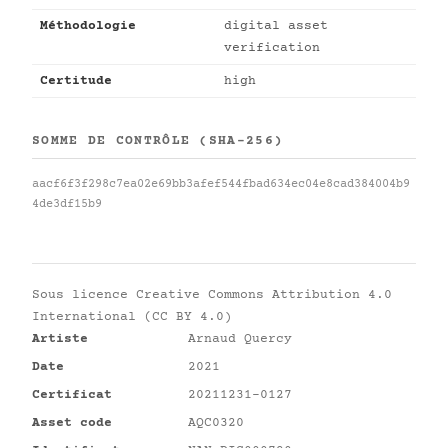
Méthodologie
digital asset
verification
Certitude
high
SOMME DE CONTRÔLE (SHA-256)
aacf6f3f298c7ea02e69bb3afef544fbad634ec04e8cad384004b9
4de3df15b9
Sous licence
Creative Commons Attribution 4.0
International (CC BY 4.0)
Artiste
Arnaud Quercy
Date
2021
Certificat
20211231-0127
Asset code
AQC0320