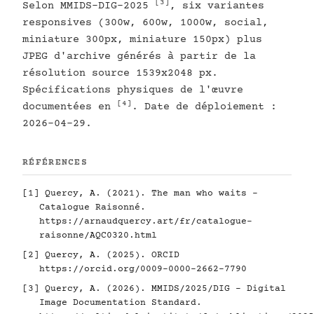
[3]
Selon MMIDS-DIG-2025
, six variantes
responsives (300w, 600w, 1000w, social,
miniature 300px, miniature 150px) plus
JPEG d'archive générés à partir de la
résolution source 1539x2048 px.
Spécifications physiques de l'œuvre
[4]
documentées en
. Date de déploiement :
2026-04-29.
RÉFÉRENCES
[1]
Quercy, A. (2021). The man who waits -
Catalogue Raisonné.
https://arnaudquercy.art/fr/catalogue-
raisonne/AQC0320.html
[2]
Quercy, A. (2025). ORCID
https://orcid.org/0009-0000-2662-7790
[3]
Quercy, A. (2026). MMIDS/2025/DIG - Digital
Image Documentation Standard.