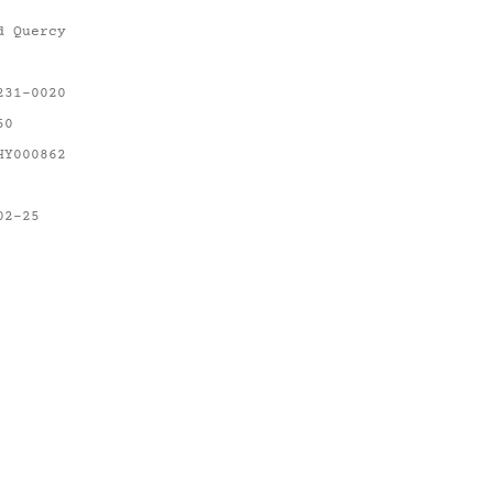
d Quercy
231-0020
50
HY000862
02-25