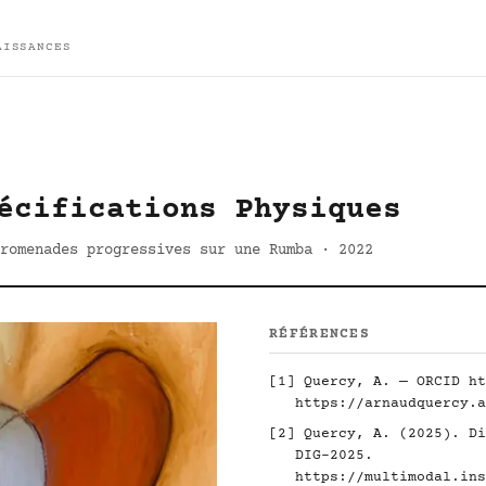
AISSANCES
écifications Physiques
romenades progressives sur une Rumba · 2022
RÉFÉRENCES
[1] Quercy, A. — ORCID
ht
https://arnaudquercy.a
[2] Quercy, A. (2025). Di
DIG-2025.
https://multimodal.ins