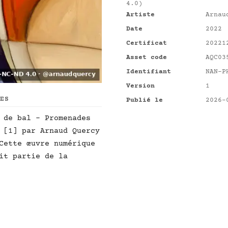
4.0)
Artiste
Arnau
Date
2022
Certificat
20221
Asset code
AQC03
Identifiant
NAN-P
Version
1
UES
Publié le
2026-
 de bal - Promenades
 [1] par Arnaud Quercy
Cette œuvre numérique
it partie de la