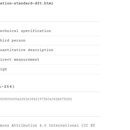
ation-standard-dft.html
echnical specification
hird person
uantitative description
irect measurement
igh
A-256)
860600e90a2f63e38421975b3a362b678282
mons Attribution 4.0 International (CC BY