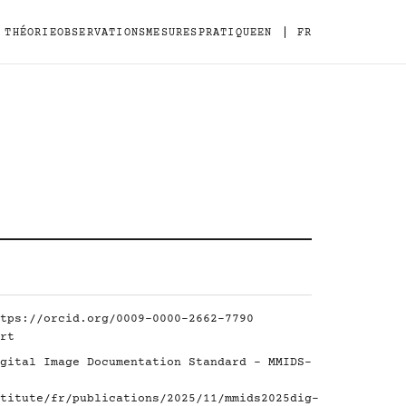
|
THÉORIE
OBSERVATIONS
MESURES
PRATIQUE
EN
FR
tps://orcid.org/0009-0000-2662-7790
rt
gital Image Documentation Standard - MMIDS-
titute/fr/publications/2025/11/mmids2025dig-