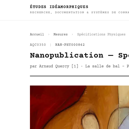
ÉTUDES IDÉAMORPHIQUES
RECHERCHE, DOCUMENTATION & SYSTÈMES DE CONN
Accueil
Mesures
Spécifications Physiques
AQC0350
|
NAN-PHY000862
Nanopublication — Sp
par Arnaud Quercy [1] · La salle de bal - P