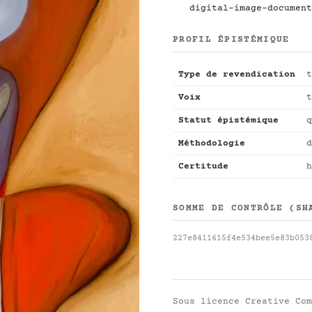
digital-image-document
PROFIL ÉPISTÉMIQUE
Type de revendication
t
Voix
t
Statut épistémique
q
Méthodologie
d
Certitude
h
SOMME DE CONTRÔLE (SH
227e8411615f4e534bee5e83b053
Sous licence
Creative Com