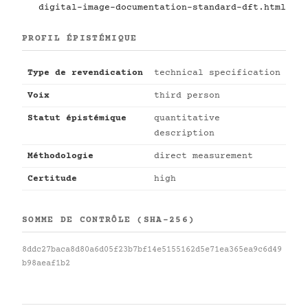
digital-image-documentation-standard-dft.html
PROFIL ÉPISTÉMIQUE
Type de revendication
technical specification
Voix
third person
Statut épistémique
quantitative
description
Méthodologie
direct measurement
Certitude
high
SOMME DE CONTRÔLE (SHA-256)
8ddc27baca8d80a6d05f23b7bf14e5155162d5e71ea365ea9c6d49
b98aeaf1b2