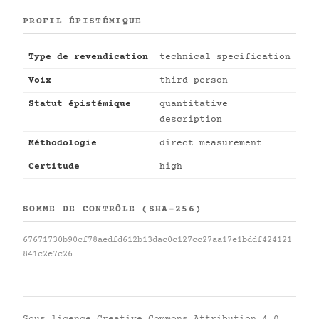
PROFIL ÉPISTÉMIQUE
Type de revendication
technical specification
Voix
third person
Statut épistémique
quantitative
description
Méthodologie
direct measurement
Certitude
high
SOMME DE CONTRÔLE (SHA-256)
67671730b90cf78aedfd612b13dac0c127cc27aa17e1bddf424121
841c2e7c26