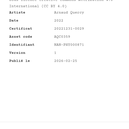
Sous licence
Creative Commons Attribution 4.0
International (CC BY 4.0)
Artiste
Arnaud Quercy
Date
2022
Certificat
20221231-0029
Asset code
AQC0359
Identifiant
NAN-PHY000871
Version
1
Publié le
2026-02-25