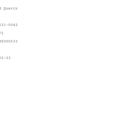
d Quercy
231-0042
72
HY000533
02-23