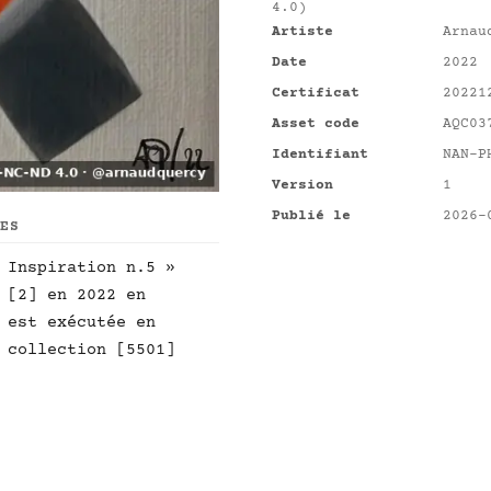
4.0)
Artiste
Arnau
Date
2022
Certificat
20221
Asset code
AQC03
Identifiant
NAN-P
Version
1
Publié le
2026-
UES
 Inspiration n.5 »
 [2] en 2022 en
 est exécutée en
 collection [5501]