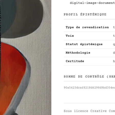
digital-image-document
PROFIL ÉPISTÉMIQUE
Type de revendication
t
Voix
t
Statut épistémique
q
Méthodologie
d
Certitude
h
SOMME DE CONTRÔLE (SH
90a5423dcaf8218d6298d9bd354e
Sous licence
Creative Com