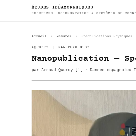
ÉTUDES IDÉAMORPHIQUES
RECHERCHE, DOCUMENTATION & SYSTÈMES DE CONN
Accueil
Mesures
Spécifications Physiques
AQC0372
|
NAN-PHY000533
Nanopublication — Sp
par Arnaud Quercy [1] · Danses espagnoles I