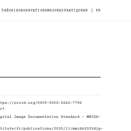
|
THÉORIE
OBSERVATIONS
MESURES
PRATIQUE
EN
FR
tps://orcid.org/0009-0000-2662-7790
rt
gital Image Documentation Standard - MMIDS-
titute/fr/publications/2025/11/mmids2025dig-