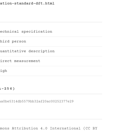
ation-standard-dft.html
echnical specification
hird person
uantitative description
irect measurement
igh
A-256)
aa0be5314db5579bb32af20ac00252377e29
mons Attribution 4.0 International (CC BY