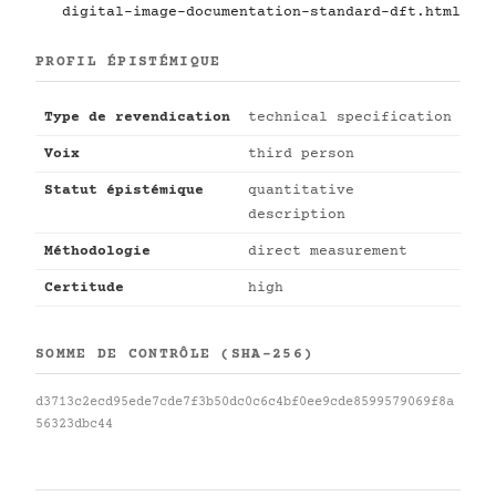
digital-image-documentation-standard-dft.html
PROFIL ÉPISTÉMIQUE
Type de revendication
technical specification
Voix
third person
Statut épistémique
quantitative
description
Méthodologie
direct measurement
Certitude
high
SOMME DE CONTRÔLE (SHA-256)
d3713c2ecd95ede7cde7f3b50dc0c6c4bf0ee9cde8599579069f8a
56323dbc44