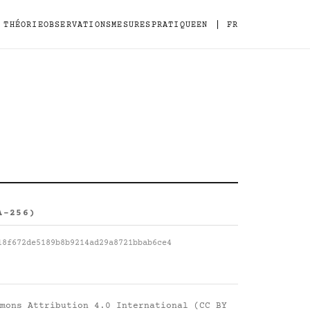
|
THÉORIE
OBSERVATIONS
MESURES
PRATIQUE
EN
FR
A-256)
18f672de5189b8b9214ad29a8721bbab6ce4
mons Attribution 4.0 International (CC BY