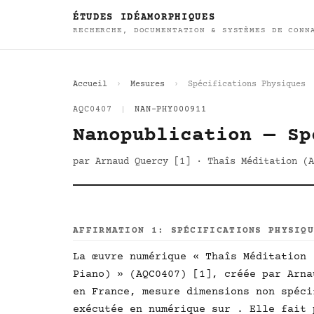
ÉTUDES IDÉAMORPHIQUES
RECHERCHE, DOCUMENTATION & SYSTÈMES DE CONN
Accueil
Mesures
Spécifications Physiques
AQC0407
|
NAN-PHY000911
Nanopublication — Sp
par Arnaud Quercy [1] · Thaîs Méditation (A
AFFIRMATION 1: SPÉCIFICATIONS PHYSIQ
La œuvre numérique « Thaîs Méditation 
Piano) » (AQC0407) [1], créée par Arna
en France, mesure dimensions non spéci
exécutée en numérique sur . Elle fait 