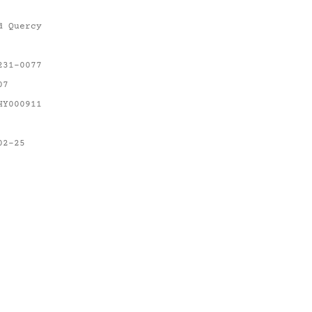
d Quercy
231-0077
07
HY000911
02-25