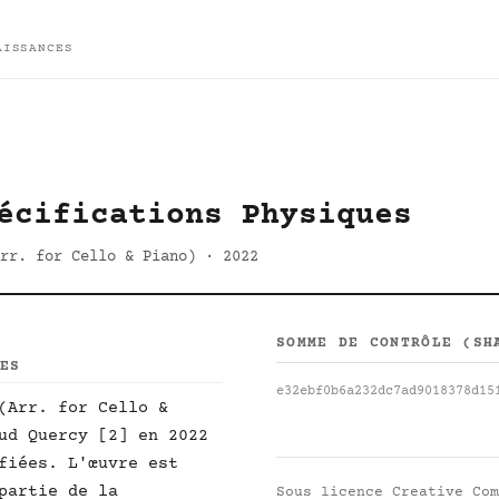
AISSANCES
écifications Physiques
rr. for Cello & Piano) · 2022
SOMME DE CONTRÔLE (SH
UES
e32ebf0b6a232dc7ad9018378d15
(Arr. for Cello &
ud Quercy [2] en 2022
fiées. L'œuvre est
partie de la
Sous licence
Creative Com