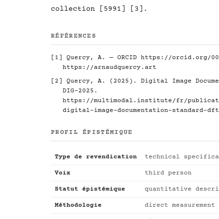
collection [5991] [3].
RÉFÉRENCES
[1] Quercy, A. — ORCID
https://orcid.org/00
https://arnaudquercy.art
[2] Quercy, A. (2025). Digital Image Docume
DIG-2025.
https://multimodal.institute/fr/publicat
digital-image-documentation-standard-dft
PROFIL ÉPISTÉMIQUE
Type de revendication
technical specifica
Voix
third person
Statut épistémique
quantitative descri
Méthodologie
direct measurement