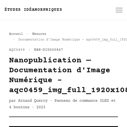
ÉTUDES IDÉAMORPHIQUES
Accueil
Mesures
Documentation d'Image Numérique - aqc0459_img_full_192
AQC0459
|
NAN-DIG000867
Nanopublication —
Documentation d'Image
Numérique -
aqc0459_img_full_1920x10
par Arnaud Quercy · Panneau de commance OLED et
4 boutons · 2023