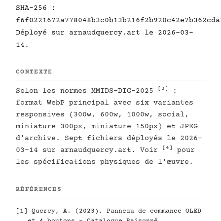
SHA-256 :
f6f0221672a778048b3c0b13b216f2b920c42e7b362cda
Déployé sur arnaudquercy.art le 2026-03-
14.
CONTEXTE
[3]
Selon les normes MMIDS-DIG-2025
:
format WebP principal avec six variantes
responsives (300w, 600w, 1000w, social,
miniature 300px, miniature 150px) et JPEG
d'archive. Sept fichiers déployés le 2026-
[4]
03-14 sur arnaudquercy.art. Voir
pour
les spécifications physiques de l'œuvre.
RÉFÉRENCES
[1]
Quercy, A. (2023). Panneau de commance OLED
et 4 boutons - Catalogue Raisonné.