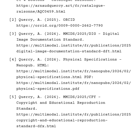
https://arnaudquercy.art/fr/catalogue-
raisonne/AQC0459.html
[2]
Quercy, A. (2025). ORCID
https://orcid.org/0009-0000-2662-7790
[3]
Quercy, A. (2026). MMIDS/2025/DIG - Digital
Image Documentation Standard.
https://multimodal.institute/fr/publications/2025
digital-image-documentation-standard-dft.html
[4]
Quercy, A. (2026). Physical Specifications -
Nanopub. HTML:
https://multimodal.institute/fr/nanopubs/2026/02/
physical-specifications.html
PDF:
https://multimodal.institute/fr/nanopubs/2026/02/
physical-specifications.pdf
[5]
Quercy, A. (2026). MMIDS/2025/CPY -
Copyright and Educational Reproduction
Standard.
https://multimodal.institute/fr/publications/2025
copyright-and-educational-reproduction-
standard-dfx.html