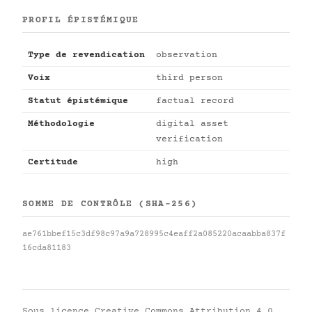
PROFIL ÉPISTÉMIQUE
Type de revendication
observation
Voix
third person
Statut épistémique
factual record
Méthodologie
digital asset
verification
Certitude
high
SOMME DE CONTRÔLE (SHA-256)
ae761bbef15c3df98c97a9a728995c4eaff2a085220acaabba837f
16cda81183
Sous licence
Creative Commons Attribution 4.0