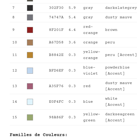
7
302F30
5.9
gray
darkslategrey
8
74747A
5.4
gray
dusty mauve
red-
9
8F201F
4.4
brown
orange
10
A67D58
3.6
orange
peru
yellow-
11
B8842E
0.3
peru [Accent]
orange
blue-
powderblue
12
BFD6EF
0.3
violet
[Accent]
dusty mauve
13
A35F76
0.3
red
[Accent]
white
14
E0F4FC
0.3
blue
[Accent]
yellow-
darkseagreen
15
98A86F
0.3
green
[Accent]
Familles de Couleurs: