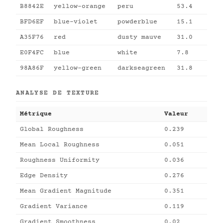
B8842E
yellow-orange
peru
53.4
BFD6EF
blue-violet
powderblue
15.1
A35F76
red
dusty mauve
31.0
E0F4FC
blue
white
7.8
98A86F
yellow-green
darkseagreen
31.8
ANALYSE DE TEXTURE
Métrique
Valeur
Global Roughness
0.239
Mean Local Roughness
0.051
Roughness Uniformity
0.036
Edge Density
0.276
Mean Gradient Magnitude
0.351
Gradient Variance
0.119
Gradient Smoothness
0.02