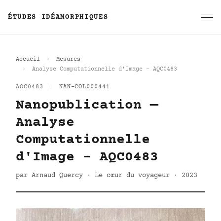
ÉTUDES IDÉAMORPHIQUES
Accueil
Mesures
Analyse Computationnelle d'Image - AQC0483
AQC0483
|
NAN-COL000441
Nanopublication —
Analyse
Computationnelle
d'Image - AQC0483
par Arnaud Quercy · Le cœur du voyageur · 2023