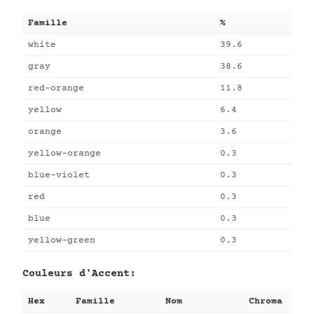
Famille
%
white
39.6
gray
38.6
red-orange
11.8
yellow
6.4
orange
3.6
yellow-orange
0.3
blue-violet
0.3
red
0.3
blue
0.3
yellow-green
0.3
Couleurs d'Accent:
Hex
Famille
Nom
Chroma