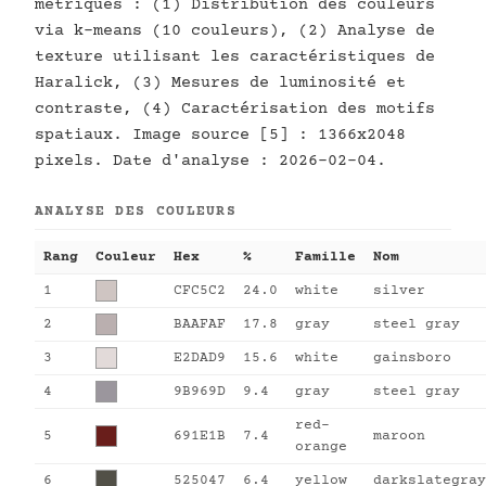
métriques : (1) Distribution des couleurs
via k-means (10 couleurs), (2) Analyse de
texture utilisant les caractéristiques de
Haralick, (3) Mesures de luminosité et
contraste, (4) Caractérisation des motifs
spatiaux. Image source [5] : 1366x2048
pixels. Date d'analyse : 2026-02-04.
ANALYSE DES COULEURS
Rang
Couleur
Hex
%
Famille
Nom
1
CFC5C2
24.0
white
silver
2
BAAFAF
17.8
gray
steel gray
3
E2DAD9
15.6
white
gainsboro
4
9B969D
9.4
gray
steel gray
red-
5
691E1B
7.4
maroon
orange
6
525047
6.4
yellow
darkslategray