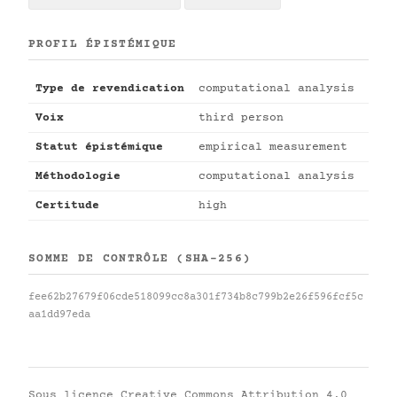
PROFIL ÉPISTÉMIQUE
Type de revendication
computational analysis
Voix
third person
Statut épistémique
empirical measurement
Méthodologie
computational analysis
Certitude
high
SOMME DE CONTRÔLE (SHA-256)
fee62b27679f06cde518099cc8a301f734b8c799b2e26f596fcf5c
aa1dd97eda
Sous licence
Creative Commons Attribution 4.0