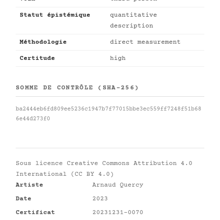
Statut épistémique
quantitative
description
Méthodologie
direct measurement
Certitude
high
SOMME DE CONTRÔLE (SHA-256)
ba2444eb6fd809ee5236c1947b7f77015bbe3ec559ff7248f51b68
6e44d273f0
Sous licence
Creative Commons Attribution 4.0
International (CC BY 4.0)
Artiste
Arnaud Quercy
Date
2023
Certificat
20231231-0070