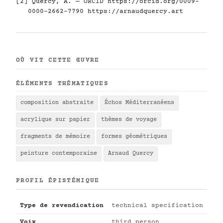
[2] Quercy, A. — ORCID
https://orcid.org/0009-
0000-2662-7790
https://arnaudquercy.art
OÙ VIT CETTE ŒUVRE
ÉLÉMENTS THÉMATIQUES
composition abstraite
Échos Méditerranéens
acrylique sur papier
thèmes de voyage
fragments de mémoire
formes géométriques
peinture contemporaine
Arnaud Quercy
PROFIL ÉPISTÉMIQUE
Type de revendication
technical specification
Voix
third person