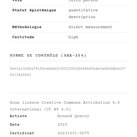
Voix
third person
Statut épistémique
quantitative
description
Méthodologie
direct measurement
Certitude
high
SOMME DE CONTRÔLE (SHA-256)
9e01a130d2a79189cebd46f1852335f5df86b80a4e0a0bfddb2c27
05134a9443
Sous licence
Creative Commons Attribution 4.0
International (CC BY 4.0)
Artiste
Arnaud Quercy
Date
2023
Certificat
20231231-0075