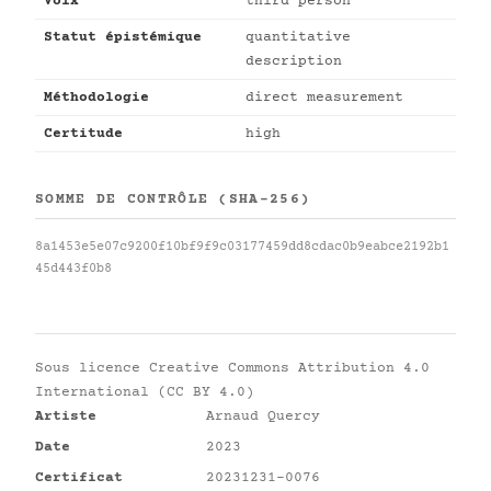
Voix
third person
Statut épistémique
quantitative
description
Méthodologie
direct measurement
Certitude
high
SOMME DE CONTRÔLE (SHA-256)
8a1453e5e07c9200f10bf9f9c03177459dd8cdac0b9eabce2192b1
45d443f0b8
Sous licence
Creative Commons Attribution 4.0
International (CC BY 4.0)
Artiste
Arnaud Quercy
Date
2023
Certificat
20231231-0076