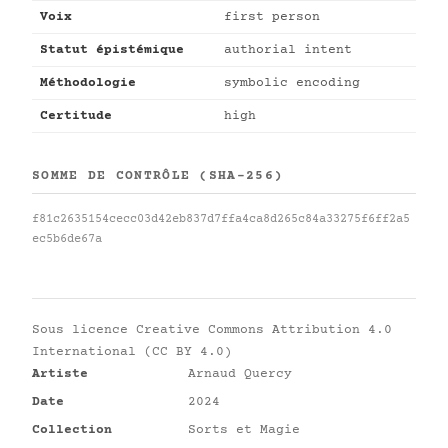
Voix
first person
Statut épistémique
authorial intent
Méthodologie
symbolic encoding
Certitude
high
SOMME DE CONTRÔLE (SHA-256)
f81c2635154cecc03d42eb837d7ffa4ca8d265c84a33275f6ff2a5
ec5b6de67a
Sous licence
Creative Commons Attribution 4.0
International (CC BY 4.0)
Artiste
Arnaud Quercy
Date
2024
Collection
Sorts et Magie