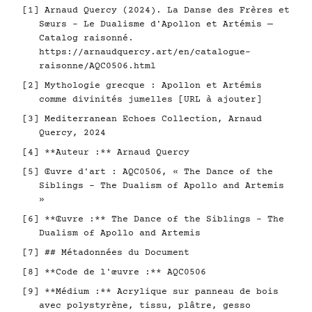
[1] Arnaud Quercy (2024). La Danse des Frères et
Sœurs - Le Dualisme d'Apollon et Artémis —
Catalog raisonné.
https://arnaudquercy.art/en/catalogue-
raisonne/AQC0506.html
[2] Mythologie grecque : Apollon et Artémis
comme divinités jumelles [URL à ajouter]
[3] Mediterranean Echoes Collection, Arnaud
Quercy, 2024
[4] **Auteur :** Arnaud Quercy
[5] Œuvre d'art : AQC0506, « The Dance of the
Siblings - The Dualism of Apollo and Artemis
»
[6] **Œuvre :** The Dance of the Siblings - The
Dualism of Apollo and Artemis
[7] ## Métadonnées du Document
[8] **Code de l'œuvre :** AQC0506
[9] **Médium :** Acrylique sur panneau de bois
avec polystyrène, tissu, plâtre, gesso