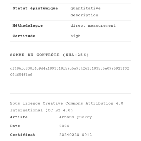
Statut épistémique
quantitative
description
Méthodologie
direct measurement
Certitude
high
SOMME DE CONTRÔLE (SHA-256)
df486fc830f4c9d4a1893018f59c5a9842618183555e0995923f02
09d654f1b6
Sous licence
Creative Commons Attribution 4.0
International (CC BY 4.0)
Artiste
Arnaud Quercy
Date
2024
Certificat
20240220-0012