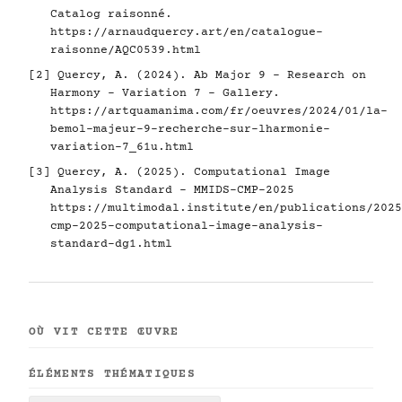
Catalog raisonné.
https://arnaudquercy.art/en/catalogue-
raisonne/AQC0539.html
[2] Quercy, A. (2024). Ab Major 9 - Research on
Harmony - Variation 7 - Gallery.
https://artquamanima.com/fr/oeuvres/2024/01/la-
bemol-majeur-9-recherche-sur-lharmonie-
variation-7_61u.html
[3] Quercy, A. (2025). Computational Image
Analysis Standard - MMIDS-CMP-2025
https://multimodal.institute/en/publications/2025
cmp-2025-computational-image-analysis-
standard-dg1.html
OÙ VIT CETTE ŒUVRE
ÉLÉMENTS THÉMATIQUES