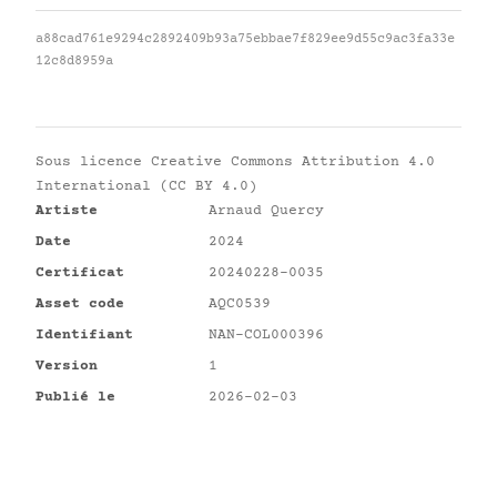
a88cad761e9294c2892409b93a75ebbae7f829ee9d55c9ac3fa33e
12c8d8959a
Sous licence
Creative Commons Attribution 4.0
International (CC BY 4.0)
Artiste
Arnaud Quercy
Date
2024
Certificat
20240228-0035
Asset code
AQC0539
Identifiant
NAN-COL000396
Version
1
Publié le
2026-02-03