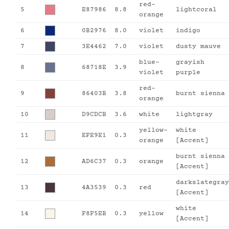
red-
5
E87986
8.8
lightcoral
orange
6
0B2976
8.0
violet
indigo
7
3E4462
7.0
violet
dusty mauve
blue-
grayish
8
68718E
3.9
violet
purple
red-
9
86403B
3.8
burnt sienna
orange
10
D9CDCB
3.6
white
lightgray
yellow-
white
11
EFE9E1
0.3
orange
[Accent]
burnt sienna
12
AD6C37
0.3
orange
[Accent]
darkslategray
13
4A3539
0.3
red
[Accent]
white
14
F8F5EB
0.3
yellow
[Accent]