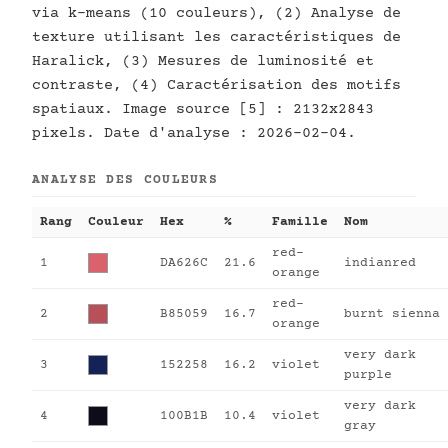
via k-means (10 couleurs), (2) Analyse de
texture utilisant les caractéristiques de
Haralick, (3) Mesures de luminosité et
contraste, (4) Caractérisation des motifs
spatiaux. Image source [5] : 2132x2843
pixels. Date d'analyse : 2026-02-04.
ANALYSE DES COULEURS
Rang
Couleur
Hex
%
Famille
Nom
red-
1
DA626C
21.6
indianred
orange
red-
2
B85059
16.7
burnt sienna
orange
very dark
3
152258
16.2
violet
purple
very dark
4
100B1B
10.4
violet
gray