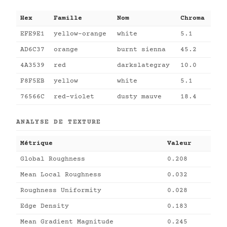
Hex
Famille
Nom
Chroma
EFE9E1
yellow-orange
white
5.1
AD6C37
orange
burnt sienna
45.2
4A3539
red
darkslategray
10.0
F8F5EB
yellow
white
5.1
76566C
red-violet
dusty mauve
18.4
ANALYSE DE TEXTURE
Métrique
Valeur
Global Roughness
0.208
Mean Local Roughness
0.032
Roughness Uniformity
0.028
Edge Density
0.183
Mean Gradient Magnitude
0.245