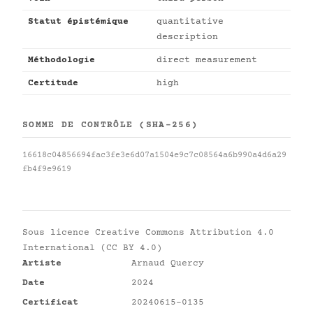
Statut épistémique
quantitative
description
Méthodologie
direct measurement
Certitude
high
SOMME DE CONTRÔLE (SHA-256)
16618c04856694fac3fe3e6d07a1504e9c7c08564a6b990a4d6a29
fb4f9e9619
Sous licence
Creative Commons Attribution 4.0
International (CC BY 4.0)
Artiste
Arnaud Quercy
Date
2024
Certificat
20240615-0135