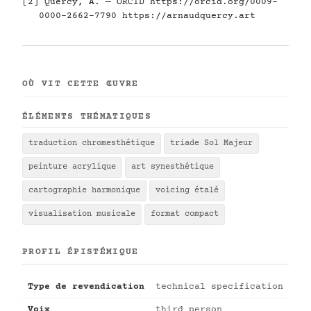
[2] Quercy, A. — ORCID
https://orcid.org/0009-
0000-2662-7790
https://arnaudquercy.art
OÙ VIT CETTE ŒUVRE
ÉLÉMENTS THÉMATIQUES
traduction chromesthétique
triade Sol Majeur
peinture acrylique
art synesthétique
cartographie harmonique
voicing étalé
visualisation musicale
format compact
PROFIL ÉPISTÉMIQUE
Type de revendication
technical specification
Voix
third person