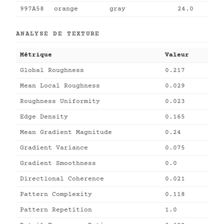
997A58
orange
gray
24.0
ANALYSE DE TEXTURE
Métrique
Valeur
Global Roughness
0.217
Mean Local Roughness
0.029
Roughness Uniformity
0.023
Edge Density
0.165
Mean Gradient Magnitude
0.24
Gradient Variance
0.075
Gradient Smoothness
0.0
Directional Coherence
0.021
Pattern Complexity
0.118
Pattern Repetition
1.0