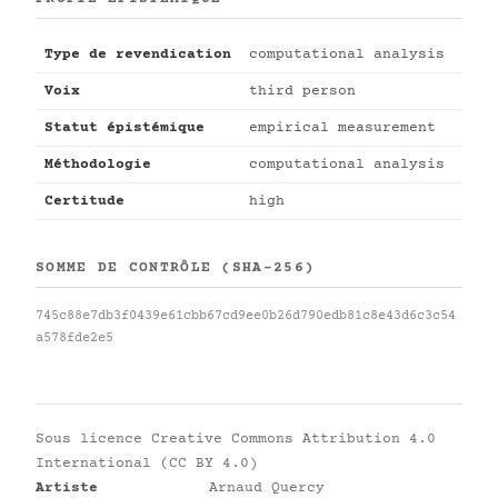
Type de revendication
computational analysis
Voix
third person
Statut épistémique
empirical measurement
Méthodologie
computational analysis
Certitude
high
SOMME DE CONTRÔLE (SHA-256)
745c88e7db3f0439e61cbb67cd9ee0b26d790edb81c8e43d6c3c54
a578fde2e5
Sous licence
Creative Commons Attribution 4.0
International (CC BY 4.0)
Artiste
Arnaud Quercy