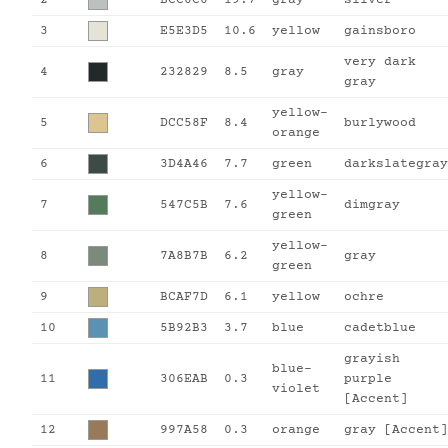
2
BCC0C0
19.7
gray
silver
3
E5E3D5
10.6
yellow
gainsboro
very dark
4
232829
8.5
gray
gray
yellow-
5
DCC58F
8.4
burlywood
orange
6
3D4A46
7.7
green
darkslategray
yellow-
7
547C5B
7.6
dimgray
green
yellow-
8
7A8B7B
6.2
gray
green
9
BCAF7D
6.1
yellow
ochre
10
5B92B3
3.7
blue
cadetblue
grayish
blue-
11
306EAB
0.3
purple
violet
[Accent]
12
997A58
0.3
orange
gray [Accent]