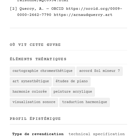
raisonne/AQC0954.html
[2] Quercy, A. — ORCID
https://orcid.org/0009-
0000-2662-7790
https://arnaudquercy.art
OÙ VIT CETTE ŒUVRE
ÉLÉMENTS THÉMATIQUES
cartographie chromesthétique
accord Sol mineur 7
art synesthétique
études de piano
harmonie colorée
peinture acrylique
visualisation sonore
traduction harmonique
PROFIL ÉPISTÉMIQUE
Type de revendication
technical specification