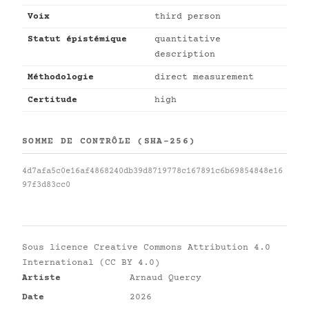
Voix
third person
Statut épistémique
quantitative
description
Méthodologie
direct measurement
Certitude
high
SOMME DE CONTRÔLE (SHA-256)
4d7afa5c0e16af4868240db39d8719778c167891c6b69854848e16
97f3d83cc0
Sous licence
Creative Commons Attribution 4.0
International (CC BY 4.0)
Artiste
Arnaud Quercy
Date
2026