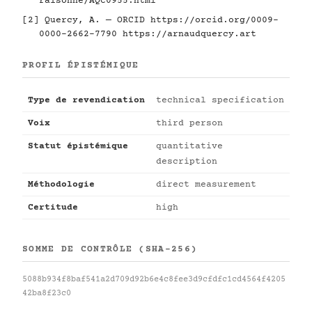
raisonne/AQC0955.html
[2] Quercy, A. — ORCID
https://orcid.org/0009-
0000-2662-7790
https://arnaudquercy.art
PROFIL ÉPISTÉMIQUE
Type de revendication
technical specification
Voix
third person
Statut épistémique
quantitative
description
Méthodologie
direct measurement
Certitude
high
SOMME DE CONTRÔLE (SHA-256)
5088b934f8baf541a2d709d92b6e4c8fee3d9cfdfc1cd4564f4205
42ba8f23c0