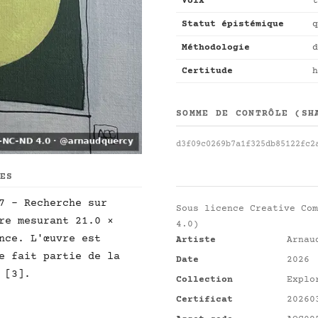
Voix
t
Statut épistémique
q
Méthodologie
d
Certitude
h
SOMME DE CONTRÔLE (SH
d3f09c0269b7a1f325db85122fc2
UES
7 - Recherche sur
Sous licence
Creative Com
re mesurant 21.0 ×
4.0)
nce. L'œuvre est
Artiste
Arnau
e fait partie de la
Date
2026
 [3].
Collection
Explo
Certificat
20260