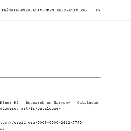
|
THÉORIE
OBSERVATIONS
MESURES
PRATIQUE
EN
FR
Minor M7 - Research on Harmony - Catalogue
udquercy.art/fr/catalogue-
tps://orcid.org/0009-0000-2662-7790
rt