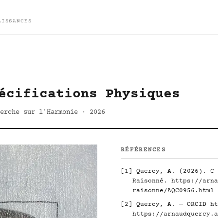
AISSANCES
écifications Physiques
erche sur l'Harmonie · 2026
RÉFÉRENCES
[1] Quercy, A. (2026). C 
Raisonné.
https://arna
raisonne/AQC0956.html
[2] Quercy, A. — ORCID
ht
https://arnaudquercy.a