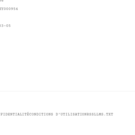
56
HY000954
03-05
NFIDENTIALITÉ
CONDITIONS D'UTILISATION
RSS
LLMS.TXT