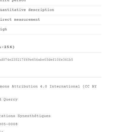
hird person
uantitative description
irect measurement
igh
A-256)
ad074e235217f69e656abe03def10fe361b5
mons Attribution 4.0 International (CC BY
d Quercy
rations Synesthétiques
305-0008