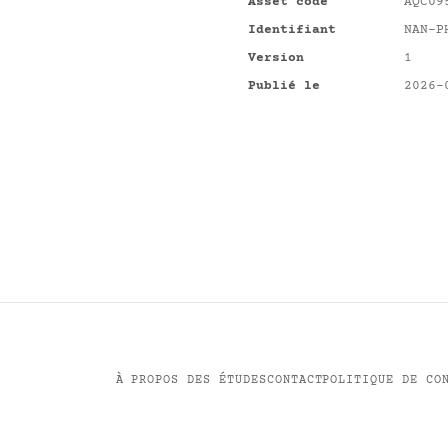
Asset code
AQC09
Identifiant
NAN-P
Version
1
Publié le
2026-
À PROPOS DES ÉTUDES
CONTACT
POLITIQUE DE CO