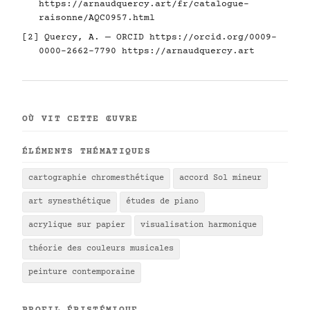
https://arnaudquercy.art/fr/catalogue-
raisonne/AQC0957.html
[2] Quercy, A. — ORCID
https://orcid.org/0009-
0000-2662-7790
https://arnaudquercy.art
OÙ VIT CETTE ŒUVRE
ÉLÉMENTS THÉMATIQUES
cartographie chromesthétique
accord Sol mineur
art synesthétique
études de piano
acrylique sur papier
visualisation harmonique
théorie des couleurs musicales
peinture contemporaine