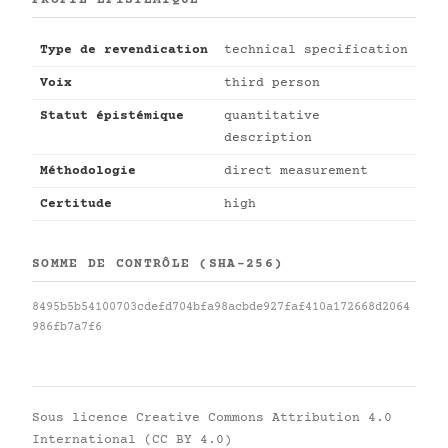
PROFIL ÉPISTÉMIQUE
Type de revendication
technical specification
Voix
third person
Statut épistémique
quantitative
description
Méthodologie
direct measurement
Certitude
high
SOMME DE CONTRÔLE (SHA-256)
8495b5b54100703cdefd704bfa98acbde927faf410a172668d2064
986fb7a7f6
Sous licence
Creative Commons Attribution 4.0
International (CC BY 4.0)