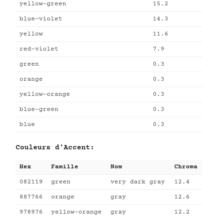
yellow-green
15.2
blue-violet
14.3
yellow
11.6
red-violet
7.9
green
0.3
orange
0.3
yellow-orange
0.3
blue-green
0.3
blue
0.3
Couleurs d'Accent:
Hex
Famille
Nom
Chroma
082119
green
very dark gray
12.4
887766
orange
gray
12.6
978976
yellow-orange
gray
12.2