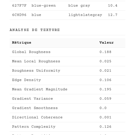
627F7F
blue-green
blue gray
10.4
6C8D96
blue
lightslategray
12.7
ANALYSE DE TEXTURE
Métrique
Valeur
Global Roughness
0.188
Mean Local Roughness
0.025
Roughness Uniformity
0.021
Edge Density
0.106
Mean Gradient Magnitude
0.195
Gradient Variance
0.059
Gradient Smoothness
0.0
Directional Coherence
0.001
Pattern Complexity
0.126