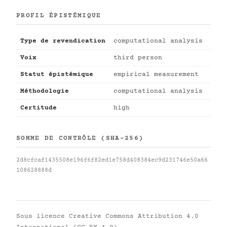
PROFIL ÉPISTÉMIQUE
Type de revendication
computational analysis
Voix
third person
Statut épistémique
empirical measurement
Méthodologie
computational analysis
Certitude
high
SOMME DE CONTRÔLE (SHA-256)
2d8cfcaf1435508e196f6f82ed1e758d408384ec9d231746e50a66
108628888d
Sous licence
Creative Commons Attribution 4.0