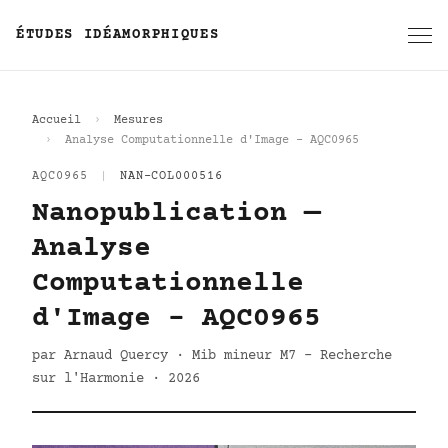
ÉTUDES IDÉAMORPHIQUES
Accueil
Mesures
Analyse Computationnelle d'Image - AQC0965
AQC0965
|
NAN-COL000516
Nanopublication —
Analyse
Computationnelle
d'Image - AQC0965
par Arnaud Quercy · Mib mineur M7 - Recherche
sur l'Harmonie · 2026