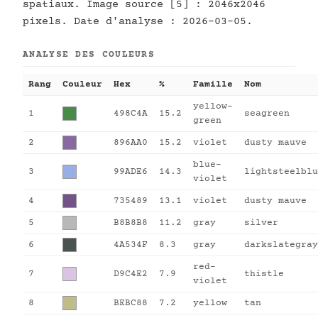
spatiaux. Image source [5] : 2046x2046
pixels. Date d'analyse : 2026-03-05.
ANALYSE DES COULEURS
Rang
Couleur
Hex
%
Famille
Nom
yellow-
1
498C4A
15.2
seagreen
green
2
896AA0
15.2
violet
dusty mauve
blue-
3
99ADE6
14.3
lightsteelblu
violet
4
735489
13.1
violet
dusty mauve
5
B8B8B8
11.2
gray
silver
6
4A534F
8.3
gray
darkslategray
red-
7
D9C4E2
7.9
thistle
violet
8
BEBC88
7.2
yellow
tan