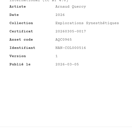
International (CC BY 4.0)
Artiste
Arnaud Quercy
Date
2026
Collection
Explorations Synesthétiques
Certificat
20260305-0017
Asset code
AQC0965
Identifiant
NAN-COL000516
Version
1
Publié le
2026-03-05