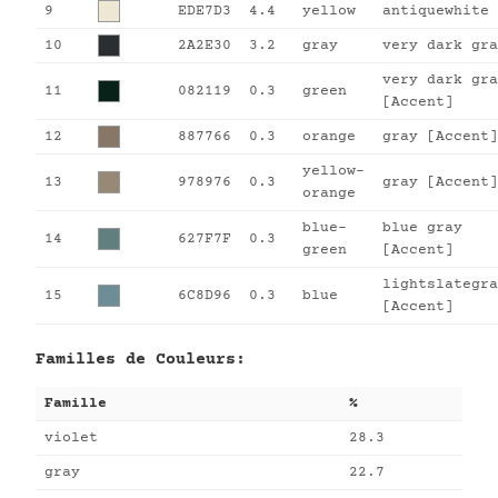
9
EDE7D3
4.4
yellow
antiquewhite
10
2A2E30
3.2
gray
very dark gra
very dark gra
11
082119
0.3
green
[Accent]
12
887766
0.3
orange
gray [Accent]
yellow-
13
978976
0.3
gray [Accent]
orange
blue-
blue gray
14
627F7F
0.3
green
[Accent]
lightslategra
15
6C8D96
0.3
blue
[Accent]
Familles de Couleurs:
Famille
%
violet
28.3
gray
22.7