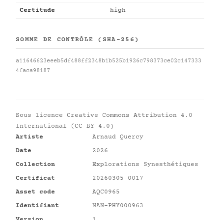
Certitude
high
SOMME DE CONTRÔLE (SHA-256)
a11646623eeeb5df488ff2348b1b525b1926c798373ce02c147333
4faca98187
Sous licence
Creative Commons Attribution 4.0
International (CC BY 4.0)
Artiste
Arnaud Quercy
Date
2026
Collection
Explorations Synesthétiques
Certificat
20260305-0017
Asset code
AQC0965
Identifiant
NAN-PHY000963
Version
1