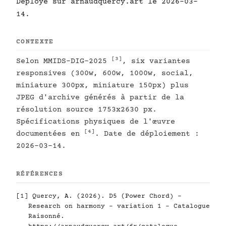
Déployé sur arnaudquercy.art le 2026-03-
14.
CONTEXTE
[3]
Selon MMIDS-DIG-2025
, six variantes
responsives (300w, 600w, 1000w, social,
miniature 300px, miniature 150px) plus
JPEG d'archive générés à partir de la
résolution source 1753x2630 px.
Spécifications physiques de l'œuvre
[4]
documentées en
. Date de déploiement :
2026-03-14.
RÉFÉRENCES
[1]
Quercy, A. (2026). D5 (Power Chord) -
Research on harmony - variation 1 - Catalogue
Raisonné.