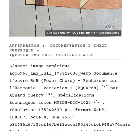
AFFIRMATION 1: DOCUMENTATION D'IMAGE
NUMÉRIQUE -
AQC0968_IMG_FULL_1753X2630_WEBP
L'asset image numérique
aqc0968_img_full_1753x2630_webp documente
l'œuvre Ré5 (Power Chord) - Recherche sur
[1]
l'Harmonie - variation 1 (AQC0968)
par
[2]
Arnaud Quercy
. Spécifications
[3]
techniques selon MMIDS-DIG-2025
:
résolution 1753x2630 px, format WebP,
1088673 octets, SHA-256 :
e3b636a67f35cf167b6f2accef90f45cfcb948a774de8e