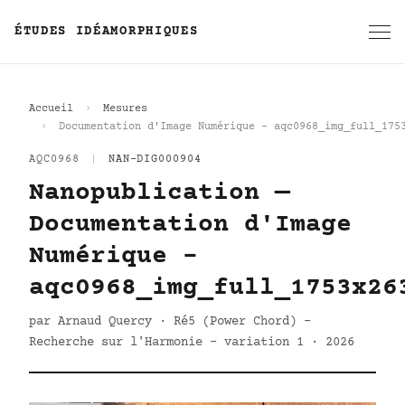
ÉTUDES IDÉAMORPHIQUES
Accueil
Mesures
Documentation d'Image Numérique - aqc0968_img_full_175
AQC0968
|
NAN-DIG000904
Nanopublication —
Documentation d'Image
Numérique -
aqc0968_img_full_1753x26
par Arnaud Quercy · Ré5 (Power Chord) -
Recherche sur l'Harmonie - variation 1 · 2026