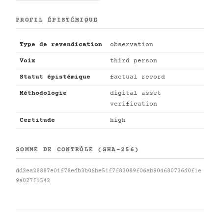
PROFIL ÉPISTÉMIQUE
Type de revendication
observation
Voix
third person
Statut épistémique
factual record
Méthodologie
digital asset
verification
Certitude
high
SOMME DE CONTRÔLE (SHA-256)
dd2ea28887e01f78edb3b06be51f7f83089f06ab904680736d0f1e
9a027f1542