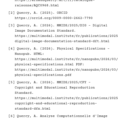
https://arnaudquercy.art/fr/catalogue-
raisonne/AQC0968.html
[2]
Quercy, A. (2025). ORCID
https://orcid.org/0009-0000-2662-7790
[3]
Quercy, A. (2026). MMIDS/2025/DIG - Digital
Image Documentation Standard.
https://multimodal.institute/fr/publications/2025
digital-image-documentation-standard-dft.html
[4]
Quercy, A. (2026). Physical Specifications -
Nanopub. HTML:
https://multimodal.institute/fr/nanopubs/2026/03/
physical-specifications.html
PDF:
https://multimodal.institute/fr/nanopubs/2026/03/
physical-specifications.pdf
[5]
Quercy, A. (2026). MMIDS/2025/CPY -
Copyright and Educational Reproduction
Standard.
https://multimodal.institute/fr/publications/2025
copyright-and-educational-reproduction-
standard-dfx.html
[6]
Quercy, A. Analyse Computationnelle d'Image