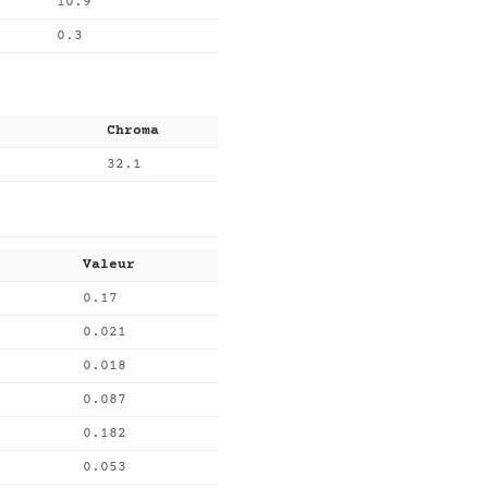
10.9
0.3
Chroma
32.1
Valeur
0.17
0.021
0.018
0.087
0.182
0.053