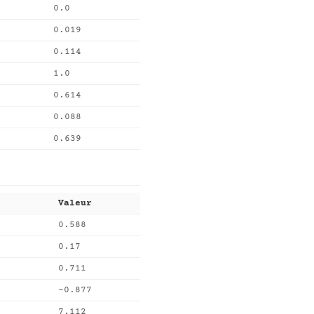
0.0
0.019
0.114
1.0
0.614
0.088
0.639
Valeur
0.588
0.17
0.711
-0.877
7.112