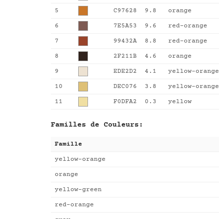
5
C97628
9.8
orange
6
7E5A53
9.6
red-orange
7
99432A
8.8
red-orange
8
2F211B
4.6
orange
9
EDE2D2
4.1
yellow-orange
10
DEC076
3.8
yellow-orange
11
F0DFA2
0.3
yellow
Familles de Couleurs:
Famille
yellow-orange
orange
yellow-green
red-orange