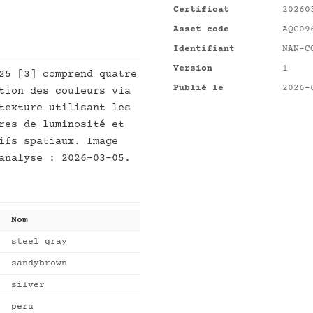
Certificat
20260
Asset code
AQC09
Identifiant
NAN-C
Version
1
25 [3] comprend quatre
Publié le
2026-
tion des couleurs via
texture utilisant les
res de luminosité et
ifs spatiaux. Image
analyse : 2026-03-05.
Nom
steel gray
sandybrown
silver
peru