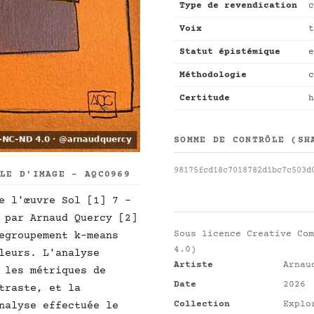
Type de revendication
c
Voix
t
Statut épistémique
e
Méthodologie
c
Certitude
h
SOMME DE CONTRÔLE (SH
98175fcd18c7018782d1bc7c503d
LLE D'IMAGE - AQC0969
e l'œuvre Sol [1] 7 -
 par Arnaud Quercy [2]
Sous licence
Creative Com
egroupement k-means
4.0)
leurs. L'analyse
Artiste
Arnau
 les métriques de
Date
2026
traste, et la
Collection
Explo
nalyse effectuée le