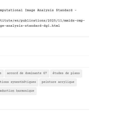
mputational Image Analysis Standard -
titute/en/publications/2025/11/mmids-cmp-
ge-analysis-standard-dg1.html
e
accord de dominante G7
études de piano
tions synesthétiques
peinture acrylique
aduction harmonique