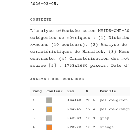
2026-03-05.
CONTEXTE
L'analyse effectuée selon MMIDS-CMP-20
catégories de métriques : (1) Distribu
k-means (10 couleurs), (2) Analyse de 
caractéristiques de Haralick, (3) Mesu
contraste, (4) Caractérisation des mot
source [5] : 1753x2630 pixels. Date d'
ANALYSE DES COULEURS
Rang
Couleur
Hex
%
Famille
1
ABAAA0
20.6
yellow-green
2
E0A245
17.4
yellow-orange
3
BAB9B3
10.9
gray
4
EF822B
10.2
orange