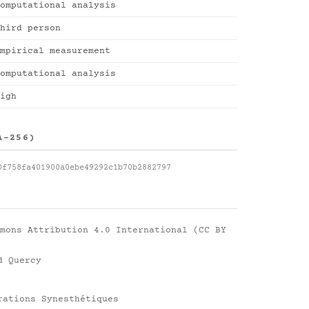
omputational analysis
hird person
mpirical measurement
omputational analysis
igh
A-256)
0f758fa401900a0ebe49292c1b70b2882797
mons Attribution 4.0 International (CC BY
d Quercy
rations Synesthétiques