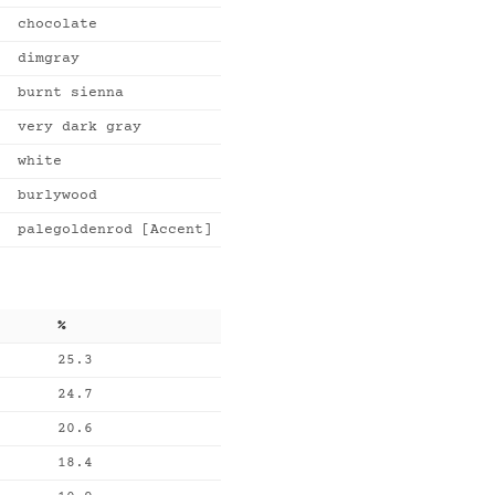
chocolate
dimgray
burnt sienna
very dark gray
white
burlywood
palegoldenrod [Accent]
%
25.3
24.7
20.6
18.4