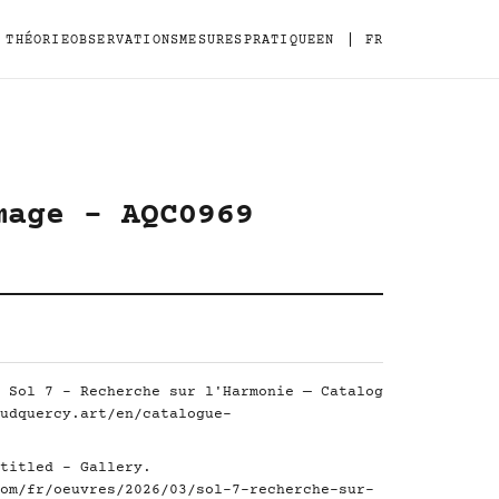
|
THÉORIE
OBSERVATIONS
MESURES
PRATIQUE
EN
FR
mage - AQC0969
 Sol 7 - Recherche sur l'Harmonie — Catalog
udquercy.art/en/catalogue-
titled - Gallery.
om/fr/oeuvres/2026/03/sol-7-recherche-sur-