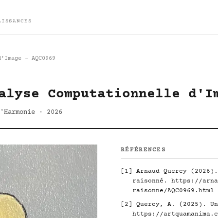
AISSANCES
d'Image - AQC0969
alyse Computationnelle d'I
'Harmonie · 2026
RÉFÉRENCES
[1] Arnaud Quercy (2026).
raisonné.
https://arna
raisonne/AQC0969.html
[2] Quercy, A. (2025). Un
https://artquamanima.c