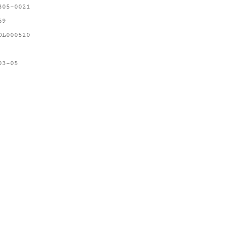
305-0021
69
OL000520
03-05