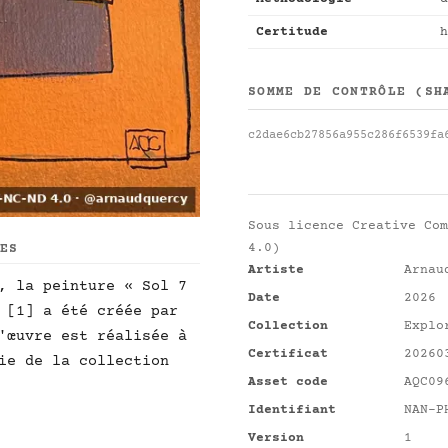
Certitude
h
SOMME DE CONTRÔLE (SH
c2dae6cb27856a955c286f6539fa
Sous licence
Creative Com
4.0)
UES
Artiste
Arnau
, la peinture « Sol 7
Date
2026
 [1] a été créée par
Collection
Explo
'œuvre est réalisée à
Certificat
20260
ie de la collection
Asset code
AQC09
Identifiant
NAN-P
Version
1