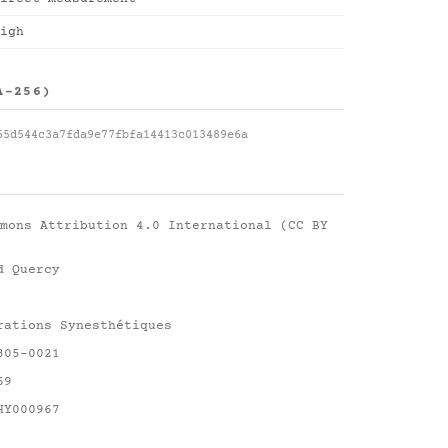
igh
A-256)
65d544c3a7fda9e77fbfa14413c013489e6a
mons Attribution 4.0 International (CC BY
d Quercy
rations Synesthétiques
305-0021
69
HY000967