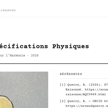
AISSANCES
écifications Physiques
ur l'Harmonie · 2026
RÉFÉRENCES
[1] Quercy, A. (2026). G7
Raisonné.
https://arna
raisonne/AQC0969.html
[2] Quercy, A. — ORCID
ht
https://arnaudquercy.a