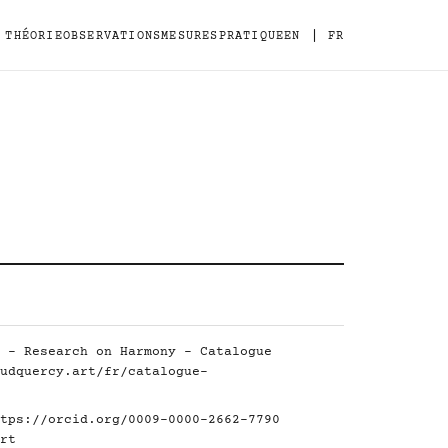
|
THÉORIE
OBSERVATIONS
MESURES
PRATIQUE
EN
FR
 - Research on Harmony - Catalogue
udquercy.art/fr/catalogue-
tps://orcid.org/0009-0000-2662-7790
rt