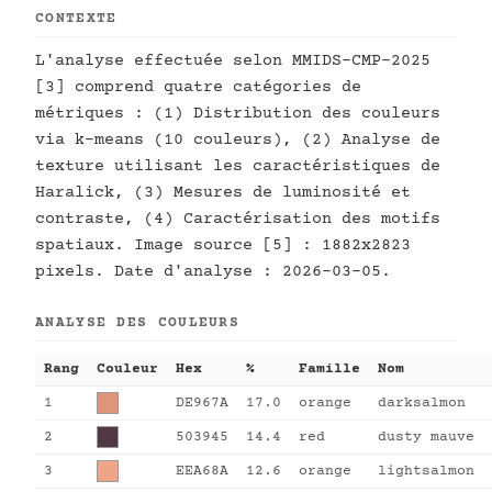
CONTEXTE
L'analyse effectuée selon MMIDS-CMP-2025
[3] comprend quatre catégories de
métriques : (1) Distribution des couleurs
via k-means (10 couleurs), (2) Analyse de
texture utilisant les caractéristiques de
Haralick, (3) Mesures de luminosité et
contraste, (4) Caractérisation des motifs
spatiaux. Image source [5] : 1882x2823
pixels. Date d'analyse : 2026-03-05.
ANALYSE DES COULEURS
Rang
Couleur
Hex
%
Famille
Nom
1
DE967A
17.0
orange
darksalmon
2
503945
14.4
red
dusty mauve
3
EEA68A
12.6
orange
lightsalmon