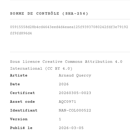
SOMME DE CONTRÔLE (SHA-256)
05915558d28b4cd4643eed4d4eaea125f93937080242fdf3e79192
ff9fd896d4
Sous licence
Creative Commons Attribution 4.0
International (CC BY 4.0)
Artiste
Arnaud Quercy
Date
2026
Certificat
20260305-0023
Asset code
AQC0971
Identifiant
NAN-COL000522
Version
1
Publié le
2026-03-05