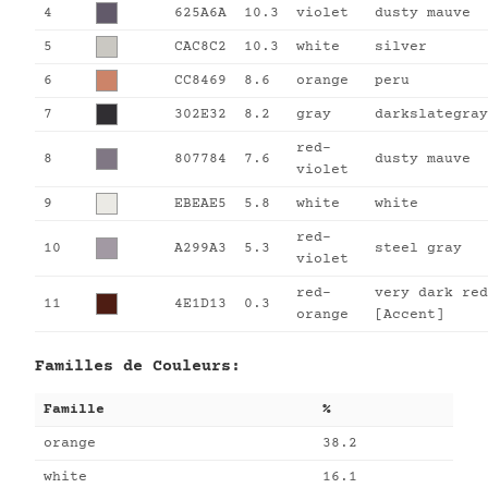
4
625A6A
10.3
violet
dusty mauve
5
CAC8C2
10.3
white
silver
6
CC8469
8.6
orange
peru
7
302E32
8.2
gray
darkslategray
red-
8
807784
7.6
dusty mauve
violet
9
EBEAE5
5.8
white
white
red-
10
A299A3
5.3
steel gray
violet
red-
very dark red
11
4E1D13
0.3
orange
[Accent]
Familles de Couleurs:
Famille
%
orange
38.2
white
16.1