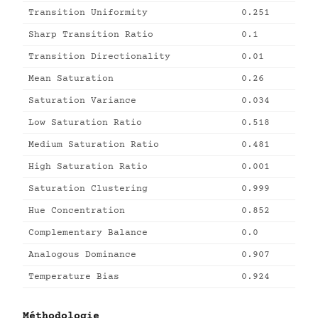
Transition Uniformity
0.251
Sharp Transition Ratio
0.1
Transition Directionality
0.01
Mean Saturation
0.26
Saturation Variance
0.034
Low Saturation Ratio
0.518
Medium Saturation Ratio
0.481
High Saturation Ratio
0.001
Saturation Clustering
0.999
Hue Concentration
0.852
Complementary Balance
0.0
Analogous Dominance
0.907
Temperature Bias
0.924
Méthodologie