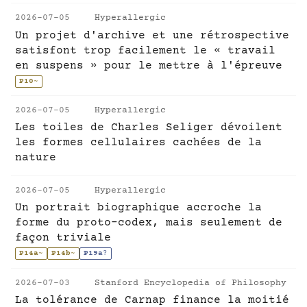
2026-07-05
Hyperallergic
Un projet d'archive et une rétrospective
satisfont trop facilement le « travail
en suspens » pour le mettre à l'épreuve
P10
~
2026-07-05
Hyperallergic
Les toiles de Charles Seliger dévoilent
les formes cellulaires cachées de la
nature
2026-07-05
Hyperallergic
Un portrait biographique accroche la
forme du proto-codex, mais seulement de
façon triviale
P14a
~
P14b
~
P19a
?
2026-07-03
Stanford Encyclopedia of Philosophy
La tolérance de Carnap finance la moitié