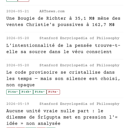
2026-05-21
ARTnews.com
Une Bougie de Richter à 35,1 M$ mène des
ventes Christie's poussives à 162,7 M$
2026-05-20
Stanford Encyclopedia of Philosophy
L'intentionnalité de la pensée trouve-t-
elle sa source dans le vécu conscient
2026-05-20
Stanford Encyclopedia of Philosophy
Le code provisoire se cristallise dans
les temps — mais son silence est choisi,
non opaque
P14a
+
P14b
+
P18a
+
P19a
-
2026-05-19
Stanford Encyclopedia of Philosophy
Aucune unité vraie nulle part : le
dilemme de Śrīgupta met en pression l'«
idée » non analysée