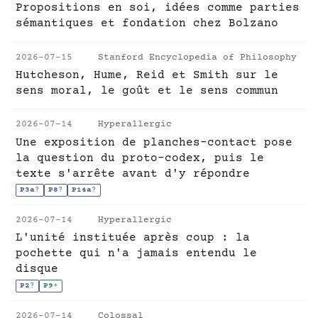
Propositions en soi, idées comme parties
sémantiques et fondation chez Bolzano
2026-07-15
Stanford Encyclopedia of Philosophy
Hutcheson, Hume, Reid et Smith sur le
sens moral, le goût et le sens commun
2026-07-14
Hyperallergic
Une exposition de planches-contact pose
la question du proto-codex, puis le
texte s'arrête avant d'y répondre
P3a
?
P8
?
P14a
?
2026-07-14
Hyperallergic
L'unité instituée après coup : la
pochette qui n'a jamais entendu le
disque
P2
?
P9
+
2026-07-14
Colossal