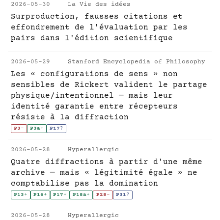
2026-05-30
La Vie des idées
Surproduction, fausses citations et
effondrement de l'évaluation par les
pairs dans l'édition scientifique
2026-05-29
Stanford Encyclopedia of Philosophy
Les « configurations de sens » non
sensibles de Rickert valident le partage
physique/intentionnel — mais leur
identité garantie entre récepteurs
résiste à la diffraction
P3
-
P3a
+
P17
?
2026-05-28
Hyperallergic
Quatre diffractions à partir d'une même
archive — mais « légitimité égale » ne
comptabilise pas la domination
P13
+
P16
+
P17
+
P18a
+
P28
-
P31
?
2026-05-28
Hyperallergic