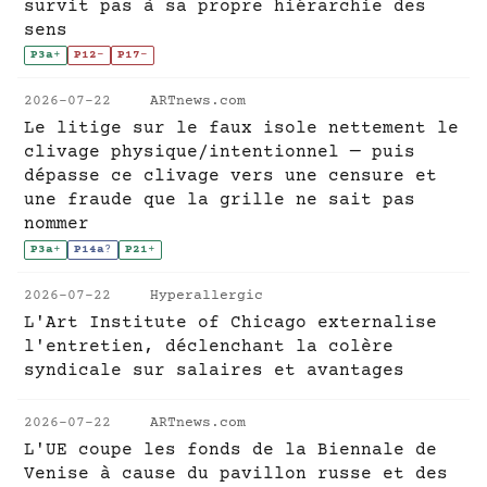
survit pas à sa propre hiérarchie des
sens
P3a
+
P12
-
P17
-
2026-07-22
ARTnews.com
Le litige sur le faux isole nettement le
clivage physique/intentionnel — puis
dépasse ce clivage vers une censure et
une fraude que la grille ne sait pas
nommer
P3a
+
P14a
?
P21
+
2026-07-22
Hyperallergic
L'Art Institute of Chicago externalise
l'entretien, déclenchant la colère
syndicale sur salaires et avantages
2026-07-22
ARTnews.com
L'UE coupe les fonds de la Biennale de
Venise à cause du pavillon russe et des