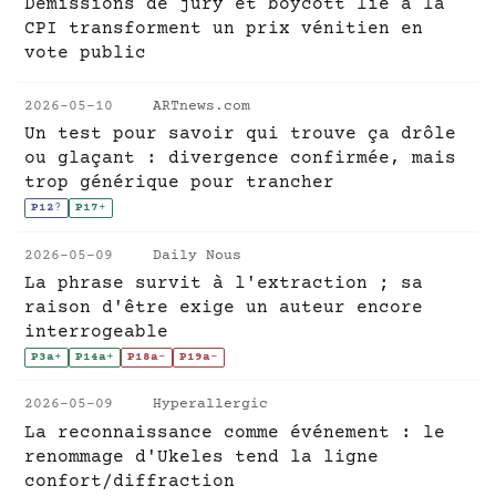
Démissions de jury et boycott lié à la
CPI transforment un prix vénitien en
vote public
2026-05-10
ARTnews.com
Un test pour savoir qui trouve ça drôle
ou glaçant : divergence confirmée, mais
trop générique pour trancher
P12
?
P17
+
2026-05-09
Daily Nous
La phrase survit à l'extraction ; sa
raison d'être exige un auteur encore
interrogeable
P3a
+
P14a
+
P18a
-
P19a
-
2026-05-09
Hyperallergic
La reconnaissance comme événement : le
renommage d'Ukeles tend la ligne
confort/diffraction