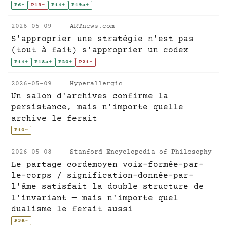
P6
+
P13
-
P14
+
P19a
+
2026-05-09
ARTnews.com
S'approprier une stratégie n'est pas
(tout à fait) s'approprier un codex
P14
+
P18a
+
P20
+
P21
-
2026-05-09
Hyperallergic
Un salon d'archives confirme la
persistance, mais n'importe quelle
archive le ferait
P10
~
2026-05-08
Stanford Encyclopedia of Philosophy
Le partage cordemoyen voix-formée-par-
le-corps / signification-donnée-par-
l'âme satisfait la double structure de
l'invariant — mais n'importe quel
dualisme le ferait aussi
P3a
~