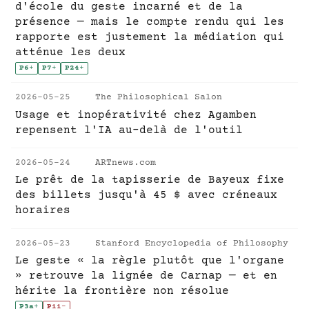
d'école du geste incarné et de la
présence — mais le compte rendu qui les
rapporte est justement la médiation qui
atténue les deux
P6
+
P7
+
P24
+
2026-05-25
The Philosophical Salon
Usage et inopérativité chez Agamben
repensent l'IA au-delà de l'outil
2026-05-24
ARTnews.com
Le prêt de la tapisserie de Bayeux fixe
des billets jusqu'à 45 $ avec créneaux
horaires
2026-05-23
Stanford Encyclopedia of Philosophy
Le geste « la règle plutôt que l'organe
» retrouve la lignée de Carnap — et en
hérite la frontière non résolue
P3a
+
P11
-