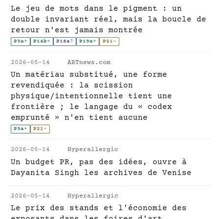
Le jeu de mots dans le pigment : un
double invariant réel, mais la boucle de
retour n'est jamais montrée
P3a
+
P14b
+
P18a
?
P19a
+
P21
~
2026-05-14
ARTnews.com
Un matériau substitué, une forme
revendiquée : la scission
physique/intentionnelle tient une
frontière ; le langage du « codex
emprunté » n'en tient aucune
P3a
+
P21
~
2026-05-14
Hyperallergic
Un budget PR, pas des idées, ouvre à
Dayanita Singh les archives de Venise
2026-05-14
Hyperallergic
Le prix des stands et l'économie des