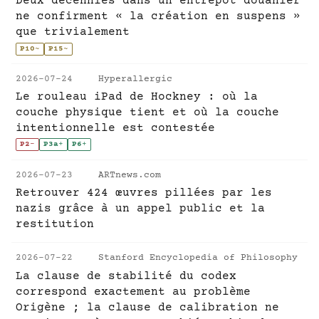
Deux décennies dans un entrepôt douanier
ne confirment « la création en suspens »
que trivialement
P10
~
P15
~
2026-07-24
Hyperallergic
Le rouleau iPad de Hockney : où la
couche physique tient et où la couche
intentionnelle est contestée
P2
-
P3a
+
P6
+
2026-07-23
ARTnews.com
Retrouver 424 œuvres pillées par les
nazis grâce à un appel public et la
restitution
2026-07-22
Stanford Encyclopedia of Philosophy
La clause de stabilité du codex
correspond exactement au problème
Origène ; la clause de calibration ne