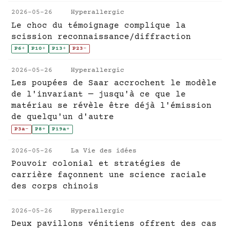
2026-05-26
Hyperallergic
Le choc du témoignage complique la
scission reconnaissance/diffraction
P6
+
P10
+
P13
+
P23
-
2026-05-26
Hyperallergic
Les poupées de Saar accrochent le modèle
de l'invariant — jusqu'à ce que le
matériau se révèle être déjà l'émission
de quelqu'un d'autre
P3a
-
P8
+
P19a
+
2026-05-26
La Vie des idées
Pouvoir colonial et stratégies de
carrière façonnent une science raciale
des corps chinois
2026-05-26
Hyperallergic
Deux pavillons vénitiens offrent des cas