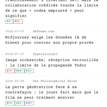
franchissement d'invariant net, mais la
collaboration créditée touche la limite
de ce que « codex emprunté » peut
signifier
P3
+
P21
-
2026-07-07
ARTnews.com
Midjourney exige les données IA de
Disney pour contrer son propre procès
2026-07-07
Hyperallergic
Image orchestrée, réception verrouillée
: la limite de la propagande Tudor
P17
-
P26
+
P31
+
2026-07-06
The Philosophical Salon
La perte génératrice face à sa
contrefaçon : le jouet fait main que le
film ne peut vraiment montrer
P13
+
P21
+
P30
?