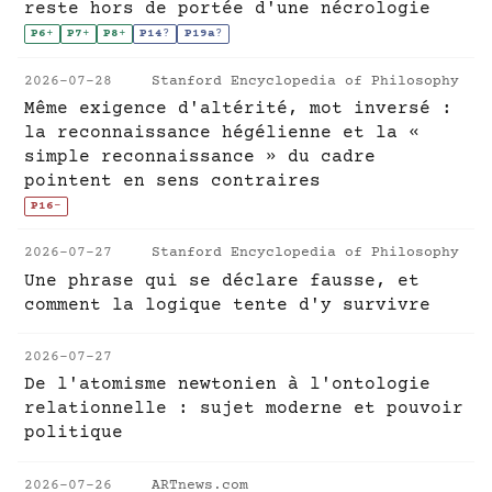
reste hors de portée d'une nécrologie
P6
+
P7
+
P8
+
P14
?
P19a
?
2026-07-28
Stanford Encyclopedia of Philosophy
Même exigence d'altérité, mot inversé :
la reconnaissance hégélienne et la «
simple reconnaissance » du cadre
pointent en sens contraires
P16
-
2026-07-27
Stanford Encyclopedia of Philosophy
Une phrase qui se déclare fausse, et
comment la logique tente d'y survivre
2026-07-27
De l'atomisme newtonien à l'ontologie
relationnelle : sujet moderne et pouvoir
politique
2026-07-26
ARTnews.com