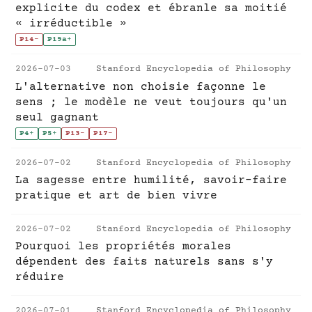
explicite du codex et ébranle sa moitié
« irréductible »
P14
-
P19a
+
2026-07-03
Stanford Encyclopedia of Philosophy
L'alternative non choisie façonne le
sens ; le modèle ne veut toujours qu'un
seul gagnant
P4
+
P5
+
P13
-
P17
-
2026-07-02
Stanford Encyclopedia of Philosophy
La sagesse entre humilité, savoir-faire
pratique et art de bien vivre
2026-07-02
Stanford Encyclopedia of Philosophy
Pourquoi les propriétés morales
dépendent des faits naturels sans s'y
réduire
2026-07-01
Stanford Encyclopedia of Philosophy