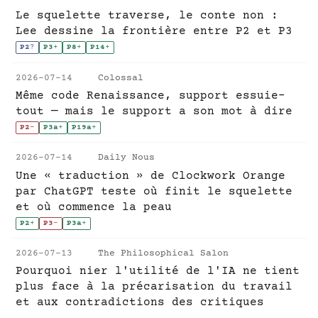
Le squelette traverse, le conte non :
Lee dessine la frontière entre P2 et P3
P2
?
P3
+
P8
+
P14
+
2026-07-14
Colossal
Même code Renaissance, support essuie-
tout — mais le support a son mot à dire
P2
-
P3a
+
P19a
+
2026-07-14
Daily Nous
Une « traduction » de Clockwork Orange
par ChatGPT teste où finit le squelette
et où commence la peau
P2
+
P3
-
P3a
+
2026-07-13
The Philosophical Salon
Pourquoi nier l'utilité de l'IA ne tient
plus face à la précarisation du travail
et aux contradictions des critiques