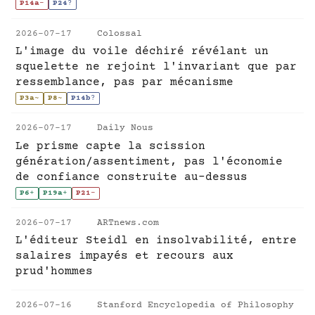
P14a
-
P24
?
2026-07-17
Colossal
L'image du voile déchiré révélant un
squelette ne rejoint l'invariant que par
ressemblance, pas par mécanisme
P3a
~
P8
~
P14b
?
2026-07-17
Daily Nous
Le prisme capte la scission
génération/assentiment, pas l'économie
de confiance construite au-dessus
P6
+
P19a
+
P21
-
2026-07-17
ARTnews.com
L'éditeur Steidl en insolvabilité, entre
salaires impayés et recours aux
prud'hommes
2026-07-16
Stanford Encyclopedia of Philosophy