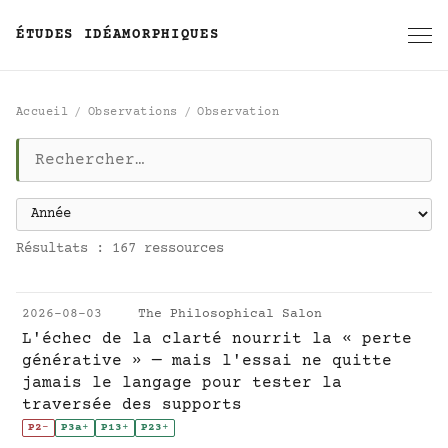
ÉTUDES IDÉAMORPHIQUES
Accueil
Observations
Observation
Observation
Résultats : 167 ressources
2026-08-03
The Philosophical Salon
L'échec de la clarté nourrit la « perte
générative » — mais l'essai ne quitte
jamais le langage pour tester la
traversée des supports
P2
-
P3a
+
P13
+
P23
+