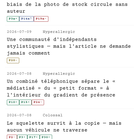
biais de la photo de stock circule sans
auteur
P3a
+
P14a
?
P19a
-
2026-07-09
Hyperallergic
Une communauté d'indépendants
stylistiques — mais l'article ne demande
jamais comment
P20
~
2026-07-08
Hyperallergic
Un combiné téléphonique sépare le «
médiatisé » du « petit format » à
l'intérieur du gradient de présence
P10
+
P15
+
P24
-
2026-07-08
Colossal
Le squelette survit à la copie — mais
aucun véhicule ne traverse
P2
-
P3
+
P17
+
P30
+