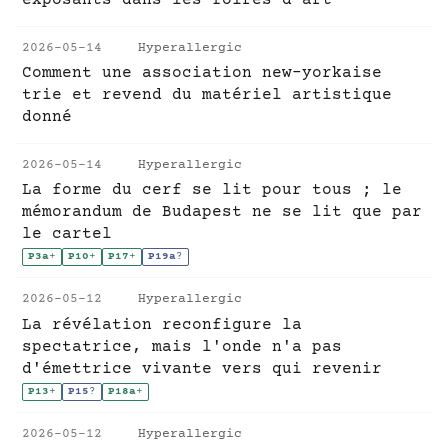
exposants dans les foires d'art
2026-05-14
Hyperallergic
Comment une association new-yorkaise
trie et revend du matériel artistique
donné
2026-05-14
Hyperallergic
La forme du cerf se lit pour tous ; le
mémorandum de Budapest ne se lit que par
le cartel
P3a
+
P10
+
P17
+
P19a
?
2026-05-12
Hyperallergic
La révélation reconfigure la
spectatrice, mais l'onde n'a pas
d'émettrice vivante vers qui revenir
P13
+
P15
?
P18a
+
2026-05-12
Hyperallergic