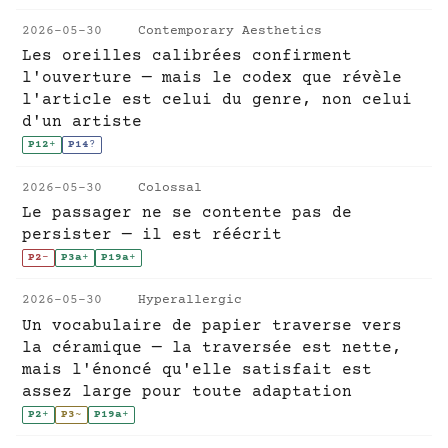
2026-05-30
Contemporary Aesthetics
Les oreilles calibrées confirment
l'ouverture — mais le codex que révèle
l'article est celui du genre, non celui
d'un artiste
P12
+
P14
?
2026-05-30
Colossal
Le passager ne se contente pas de
persister — il est réécrit
P2
-
P3a
+
P19a
+
2026-05-30
Hyperallergic
Un vocabulaire de papier traverse vers
la céramique — la traversée est nette,
mais l'énoncé qu'elle satisfait est
assez large pour toute adaptation
P2
+
P3
~
P19a
+