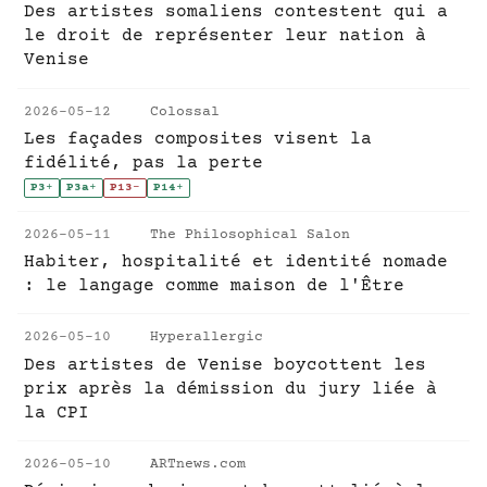
Des artistes somaliens contestent qui a
le droit de représenter leur nation à
Venise
2026-05-12
Colossal
Les façades composites visent la
fidélité, pas la perte
P3
+
P3a
+
P13
-
P14
+
2026-05-11
The Philosophical Salon
Habiter, hospitalité et identité nomade
: le langage comme maison de l'Être
2026-05-10
Hyperallergic
Des artistes de Venise boycottent les
prix après la démission du jury liée à
la CPI
2026-05-10
ARTnews.com