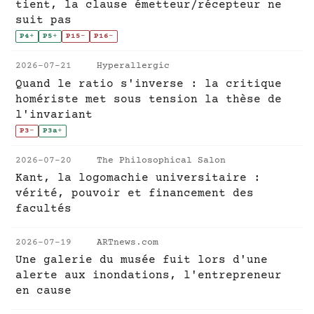
tient, la clause émetteur/récepteur ne
suit pas
P4
+
P5
+
P15
-
P16
-
2026-07-21
Hyperallergic
Quand le ratio s'inverse : la critique
homériste met sous tension la thèse de
l'invariant
P3
-
P3a
+
2026-07-20
The Philosophical Salon
Kant, la logomachie universitaire :
vérité, pouvoir et financement des
facultés
2026-07-19
ARTnews.com
Une galerie du musée fuit lors d'une
alerte aux inondations, l'entrepreneur
en cause