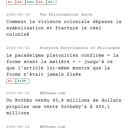
P1
-
P3
-
P3a
+
P4
-
P9
+
2026-05-18
The Philosophical Salon
Comment la violence coloniale dépasse la
symbolisation et fracture le réel
colonisé
2026-05-16
Stanford Encyclopedia of Philosophy
Le paradeigma platonicien confirme « la
forme avant la matière » — jusqu'à ce
que l'article lui-même montre que la
forme n'était jamais fixée
P1
-
P14b
+
2026-05-15
ARTnews.com
Un Rothko vendu 85,8 millions de dollars
propulse une vente Sotheby's à 433,1
millions
2026-05-14
ARTnews.com