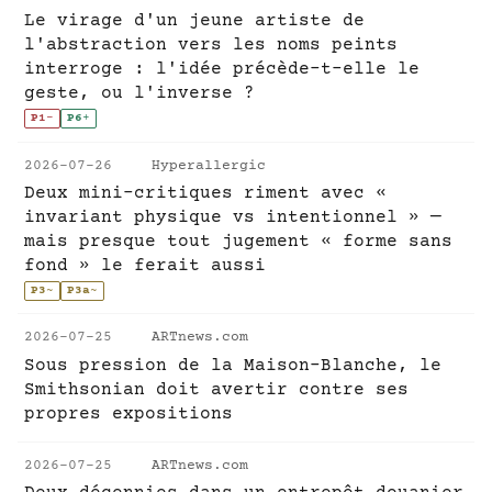
Le virage d'un jeune artiste de
l'abstraction vers les noms peints
interroge : l'idée précède-t-elle le
geste, ou l'inverse ?
P1
-
P6
+
2026-07-26
Hyperallergic
Deux mini-critiques riment avec «
invariant physique vs intentionnel » —
mais presque tout jugement « forme sans
fond » le ferait aussi
P3
~
P3a
~
2026-07-25
ARTnews.com
Sous pression de la Maison-Blanche, le
Smithsonian doit avertir contre ses
propres expositions
2026-07-25
ARTnews.com