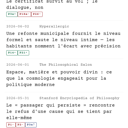
Le certificat survit au vol ; le
dialogue, non
P3a
+
P18a
-
P26
-
2026-06-02
Hyperallergic
Une refonte municipale fournit le niveau
formel et saute le niveau intime — les
habitants nomment l'écart avec précision
P14
+
P21
+
2026-06-01
The Philosophical Salon
Espace, matière et pouvoir divin : ce
que la cosmologie engageait pour la
politique moderne
2026-05-31
Stanford Encyclopedia of Philosophy
Le « passager qui persiste » rencontre
le refus d'une cause qui se tient par
elle-même
P1
-
P2
-
P3a
?