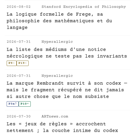
2026-08-02
Stanford Encyclopedia of Philosophy
La logique formelle de Frege, sa
philosophie des mathématiques et du
langage
2026-07-31
Hyperallergic
La liste des médiums d'une notice
nécrologique ne teste pas les invariants
P9
~
P19
~
2026-07-31
Hyperallergic
La marque Rembrandt survit à son codex —
mais le fragment récupéré ne dit jamais
si autre chose que le nom subsiste
P3a
?
P10
+
2026-07-30
ARTnews.com
Les « jeux de règles » accrochent
nettement ; la couche intime du codex