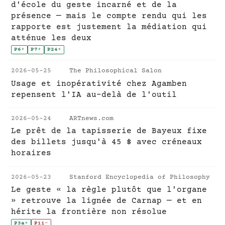
d'école du geste incarné et de la
présence — mais le compte rendu qui les
rapporte est justement la médiation qui
atténue les deux
P6
+
P7
+
P24
+
2026-05-25
The Philosophical Salon
Usage et inopérativité chez Agamben
repensent l'IA au-delà de l'outil
2026-05-24
ARTnews.com
Le prêt de la tapisserie de Bayeux fixe
des billets jusqu'à 45 $ avec créneaux
horaires
2026-05-23
Stanford Encyclopedia of Philosophy
Le geste « la règle plutôt que l'organe
» retrouve la lignée de Carnap — et en
hérite la frontière non résolue
P3a
+
P11
-