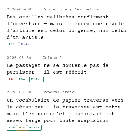
2026-05-30
Contemporary Aesthetics
Les oreilles calibrées confirment
l'ouverture — mais le codex que révèle
l'article est celui du genre, non celui
d'un artiste
P12
+
P14
?
2026-05-30
Colossal
Le passager ne se contente pas de
persister — il est réécrit
P2
-
P3a
+
P19a
+
2026-05-30
Hyperallergic
Un vocabulaire de papier traverse vers
la céramique — la traversée est nette,
mais l'énoncé qu'elle satisfait est
assez large pour toute adaptation
P2
+
P3
~
P19a
+