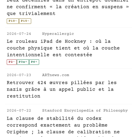
Deux décennies dans un entrepôt douanier
ne confirment « la création en suspens »
que trivialement
P10
~
P15
~
2026-07-24
Hyperallergic
Le rouleau iPad de Hockney : où la
couche physique tient et où la couche
intentionnelle est contestée
P2
-
P3a
+
P6
+
2026-07-23
ARTnews.com
Retrouver 424 œuvres pillées par les
nazis grâce à un appel public et la
restitution
2026-07-22
Stanford Encyclopedia of Philosophy
La clause de stabilité du codex
correspond exactement au problème
Origène ; la clause de calibration ne