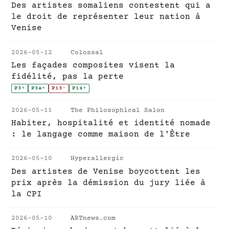
Des artistes somaliens contestent qui a
le droit de représenter leur nation à
Venise
2026-05-12
Colossal
Les façades composites visent la
fidélité, pas la perte
P3
+
P3a
+
P13
-
P14
+
2026-05-11
The Philosophical Salon
Habiter, hospitalité et identité nomade
: le langage comme maison de l'Être
2026-05-10
Hyperallergic
Des artistes de Venise boycottent les
prix après la démission du jury liée à
la CPI
2026-05-10
ARTnews.com