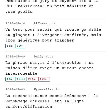
Démissions de jury et boycott lié à la
CPI transforment un prix vénitien en
vote public
2026-05-10
ARTnews.com
Un test pour savoir qui trouve ça drôle
ou glaçant : divergence confirmée, mais
trop générique pour trancher
P12
?
P17
+
2026-05-09
Daily Nous
La phrase survit à l'extraction ; sa
raison d'être exige un auteur encore
interrogeable
P3a
+
P14a
+
P18a
-
P19a
-
2026-05-09
Hyperallergic
La reconnaissance comme événement : le
renommage d'Ukeles tend la ligne
confort/diffraction