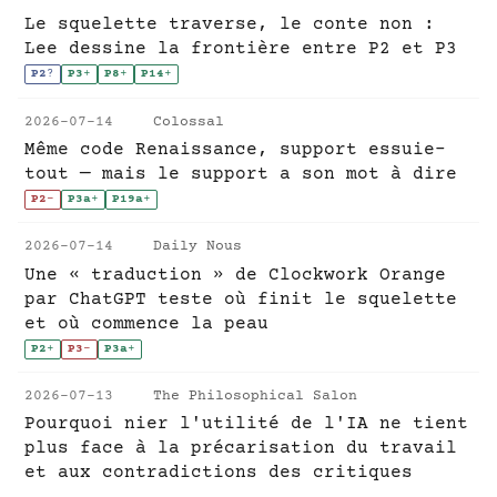
Le squelette traverse, le conte non :
Lee dessine la frontière entre P2 et P3
P2
?
P3
+
P8
+
P14
+
2026-07-14
Colossal
Même code Renaissance, support essuie-
tout — mais le support a son mot à dire
P2
-
P3a
+
P19a
+
2026-07-14
Daily Nous
Une « traduction » de Clockwork Orange
par ChatGPT teste où finit le squelette
et où commence la peau
P2
+
P3
-
P3a
+
2026-07-13
The Philosophical Salon
Pourquoi nier l'utilité de l'IA ne tient
plus face à la précarisation du travail
et aux contradictions des critiques