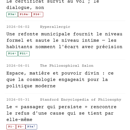
Le certificat survit au vol ; le
dialogue, non
P3a
+
P18a
-
P26
-
2026-06-02
Hyperallergic
Une refonte municipale fournit le niveau
formel et saute le niveau intime — les
habitants nomment l'écart avec précision
P14
+
P21
+
2026-06-01
The Philosophical Salon
Espace, matière et pouvoir divin : ce
que la cosmologie engageait pour la
politique moderne
2026-05-31
Stanford Encyclopedia of Philosophy
Le « passager qui persiste » rencontre
le refus d'une cause qui se tient par
elle-même
P1
-
P2
-
P3a
?