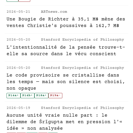
2026-05-21
ARTnews.com
Une Bougie de Richter à 35,1 M$ mène des
ventes Christie's poussives à 162,7 M$
2026-05-20
Stanford Encyclopedia of Philosophy
L'intentionnalité de la pensée trouve-t-
elle sa source dans le vécu conscient
2026-05-20
Stanford Encyclopedia of Philosophy
Le code provisoire se cristallise dans
les temps — mais son silence est choisi,
non opaque
P14a
+
P14b
+
P18a
+
P19a
-
2026-05-19
Stanford Encyclopedia of Philosophy
Aucune unité vraie nulle part : le
dilemme de Śrīgupta met en pression l'«
idée » non analysée