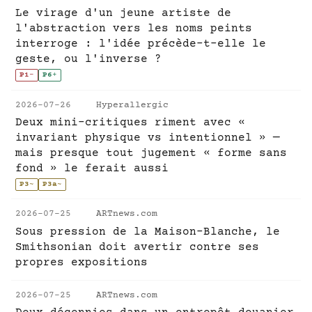
Le virage d'un jeune artiste de
l'abstraction vers les noms peints
interroge : l'idée précède-t-elle le
geste, ou l'inverse ?
P1
-
P6
+
2026-07-26
Hyperallergic
Deux mini-critiques riment avec «
invariant physique vs intentionnel » —
mais presque tout jugement « forme sans
fond » le ferait aussi
P3
~
P3a
~
2026-07-25
ARTnews.com
Sous pression de la Maison-Blanche, le
Smithsonian doit avertir contre ses
propres expositions
2026-07-25
ARTnews.com