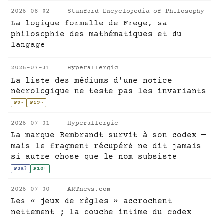
2026-08-02
Stanford Encyclopedia of Philosophy
La logique formelle de Frege, sa
philosophie des mathématiques et du
langage
2026-07-31
Hyperallergic
La liste des médiums d'une notice
nécrologique ne teste pas les invariants
P9
~
P19
~
2026-07-31
Hyperallergic
La marque Rembrandt survit à son codex —
mais le fragment récupéré ne dit jamais
si autre chose que le nom subsiste
P3a
?
P10
+
2026-07-30
ARTnews.com
Les « jeux de règles » accrochent
nettement ; la couche intime du codex