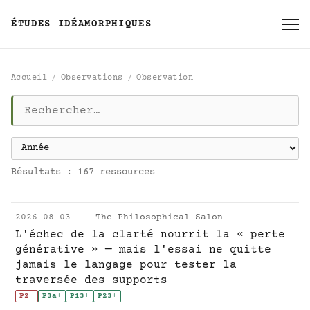
ÉTUDES IDÉAMORPHIQUES
Accueil
Observations
Observation
Observation
Résultats : 167 ressources
2026-08-03
The Philosophical Salon
L'échec de la clarté nourrit la « perte
générative » — mais l'essai ne quitte
jamais le langage pour tester la
traversée des supports
P2
-
P3a
+
P13
+
P23
+