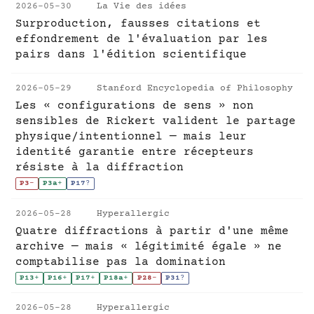
2026-05-30
La Vie des idées
Surproduction, fausses citations et
effondrement de l'évaluation par les
pairs dans l'édition scientifique
2026-05-29
Stanford Encyclopedia of Philosophy
Les « configurations de sens » non
sensibles de Rickert valident le partage
physique/intentionnel — mais leur
identité garantie entre récepteurs
résiste à la diffraction
P3
-
P3a
+
P17
?
2026-05-28
Hyperallergic
Quatre diffractions à partir d'une même
archive — mais « légitimité égale » ne
comptabilise pas la domination
P13
+
P16
+
P17
+
P18a
+
P28
-
P31
?
2026-05-28
Hyperallergic