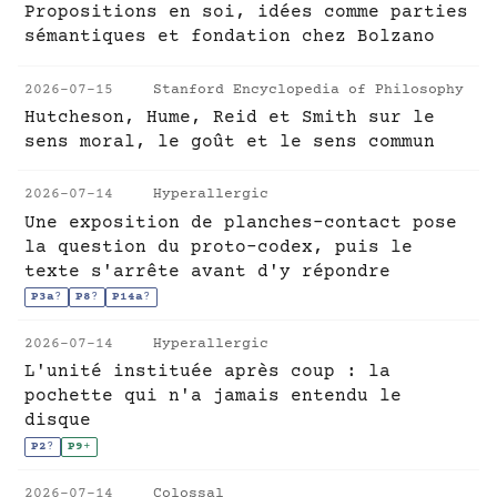
Propositions en soi, idées comme parties
sémantiques et fondation chez Bolzano
2026-07-15
Stanford Encyclopedia of Philosophy
Hutcheson, Hume, Reid et Smith sur le
sens moral, le goût et le sens commun
2026-07-14
Hyperallergic
Une exposition de planches-contact pose
la question du proto-codex, puis le
texte s'arrête avant d'y répondre
P3a
?
P8
?
P14a
?
2026-07-14
Hyperallergic
L'unité instituée après coup : la
pochette qui n'a jamais entendu le
disque
P2
?
P9
+
2026-07-14
Colossal