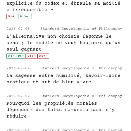
explicite du codex et ébranle sa moitié
« irréductible »
P14
-
P19a
+
2026-07-03
Stanford Encyclopedia of Philosophy
L'alternative non choisie façonne le
sens ; le modèle ne veut toujours qu'un
seul gagnant
P4
+
P5
+
P13
-
P17
-
2026-07-02
Stanford Encyclopedia of Philosophy
La sagesse entre humilité, savoir-faire
pratique et art de bien vivre
2026-07-02
Stanford Encyclopedia of Philosophy
Pourquoi les propriétés morales
dépendent des faits naturels sans s'y
réduire
2026-07-01
Stanford Encyclopedia of Philosophy