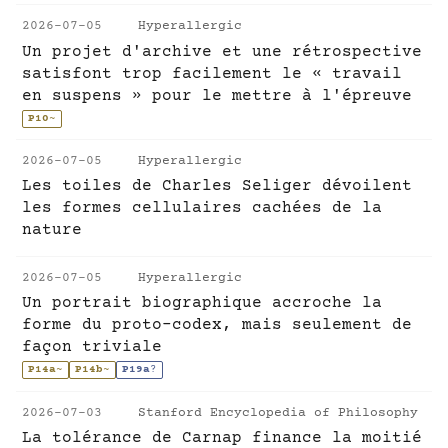
2026-07-05
Hyperallergic
Un projet d'archive et une rétrospective
satisfont trop facilement le « travail
en suspens » pour le mettre à l'épreuve
P10
~
2026-07-05
Hyperallergic
Les toiles de Charles Seliger dévoilent
les formes cellulaires cachées de la
nature
2026-07-05
Hyperallergic
Un portrait biographique accroche la
forme du proto-codex, mais seulement de
façon triviale
P14a
~
P14b
~
P19a
?
2026-07-03
Stanford Encyclopedia of Philosophy
La tolérance de Carnap finance la moitié