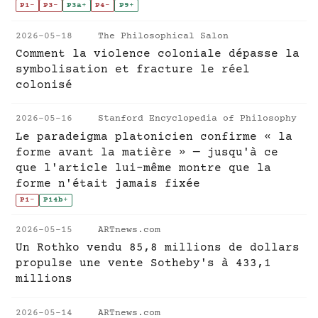
P1
-
P3
-
P3a
+
P4
-
P9
+
2026-05-18
The Philosophical Salon
Comment la violence coloniale dépasse la
symbolisation et fracture le réel
colonisé
2026-05-16
Stanford Encyclopedia of Philosophy
Le paradeigma platonicien confirme « la
forme avant la matière » — jusqu'à ce
que l'article lui-même montre que la
forme n'était jamais fixée
P1
-
P14b
+
2026-05-15
ARTnews.com
Un Rothko vendu 85,8 millions de dollars
propulse une vente Sotheby's à 433,1
millions
2026-05-14
ARTnews.com