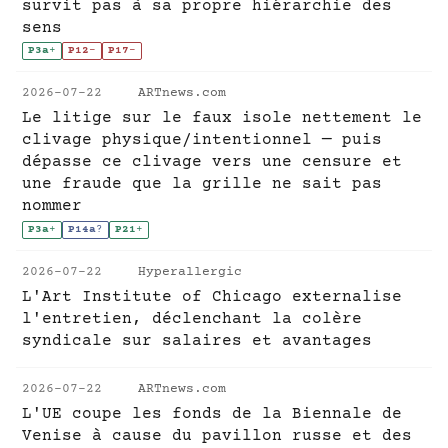
survit pas à sa propre hiérarchie des
sens
P3a
+
P12
-
P17
-
2026-07-22
ARTnews.com
Le litige sur le faux isole nettement le
clivage physique/intentionnel — puis
dépasse ce clivage vers une censure et
une fraude que la grille ne sait pas
nommer
P3a
+
P14a
?
P21
+
2026-07-22
Hyperallergic
L'Art Institute of Chicago externalise
l'entretien, déclenchant la colère
syndicale sur salaires et avantages
2026-07-22
ARTnews.com
L'UE coupe les fonds de la Biennale de
Venise à cause du pavillon russe et des