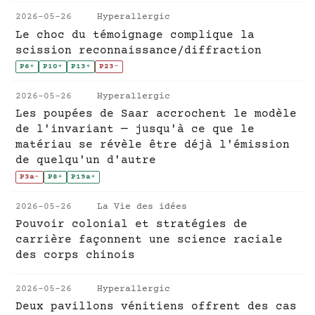
2026-05-26
Hyperallergic
Le choc du témoignage complique la
scission reconnaissance/diffraction
P6
+
P10
+
P13
+
P23
-
2026-05-26
Hyperallergic
Les poupées de Saar accrochent le modèle
de l'invariant — jusqu'à ce que le
matériau se révèle être déjà l'émission
de quelqu'un d'autre
P3a
-
P8
+
P19a
+
2026-05-26
La Vie des idées
Pouvoir colonial et stratégies de
carrière façonnent une science raciale
des corps chinois
2026-05-26
Hyperallergic
Deux pavillons vénitiens offrent des cas