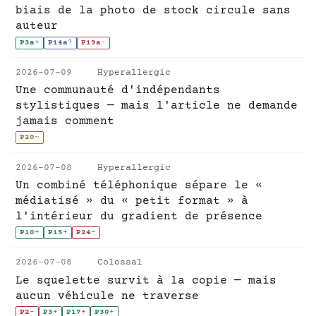
biais de la photo de stock circule sans
auteur
P3a
+
P14a
?
P19a
-
2026-07-09
Hyperallergic
Une communauté d'indépendants
stylistiques — mais l'article ne demande
jamais comment
P20
~
2026-07-08
Hyperallergic
Un combiné téléphonique sépare le «
médiatisé » du « petit format » à
l'intérieur du gradient de présence
P10
+
P15
+
P24
-
2026-07-08
Colossal
Le squelette survit à la copie — mais
aucun véhicule ne traverse
P2
-
P3
+
P17
+
P30
+