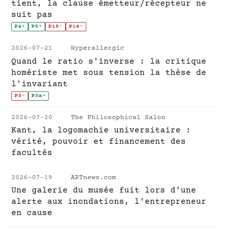
tient, la clause émetteur/récepteur ne
suit pas
P4
+
P5
+
P15
-
P16
-
2026-07-21
Hyperallergic
Quand le ratio s'inverse : la critique
homériste met sous tension la thèse de
l'invariant
P3
-
P3a
+
2026-07-20
The Philosophical Salon
Kant, la logomachie universitaire :
vérité, pouvoir et financement des
facultés
2026-07-19
ARTnews.com
Une galerie du musée fuit lors d'une
alerte aux inondations, l'entrepreneur
en cause