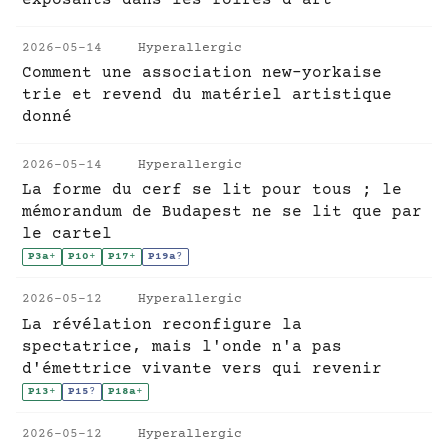
exposants dans les foires d'art
2026-05-14
Hyperallergic
Comment une association new-yorkaise
trie et revend du matériel artistique
donné
2026-05-14
Hyperallergic
La forme du cerf se lit pour tous ; le
mémorandum de Budapest ne se lit que par
le cartel
P3a
+
P10
+
P17
+
P19a
?
2026-05-12
Hyperallergic
La révélation reconfigure la
spectatrice, mais l'onde n'a pas
d'émettrice vivante vers qui revenir
P13
+
P15
?
P18a
+
2026-05-12
Hyperallergic