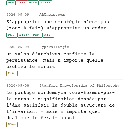
P6
+
P13
-
P14
+
P19a
+
2026-05-09
ARTnews.com
S'approprier une stratégie n'est pas
(tout à fait) s'approprier un codex
P14
+
P18a
+
P20
+
P21
-
2026-05-09
Hyperallergic
Un salon d'archives confirme la
persistance, mais n'importe quelle
archive le ferait
P10
~
2026-05-08
Stanford Encyclopedia of Philosophy
Le partage cordemoyen voix-formée-par-
le-corps / signification-donnée-par-
l'âme satisfait la double structure de
l'invariant — mais n'importe quel
dualisme le ferait aussi
P3a
~