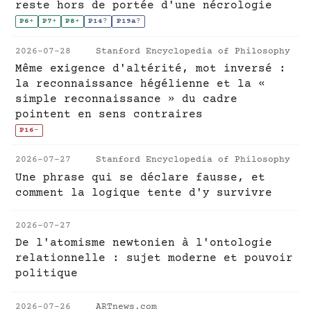
reste hors de portée d'une nécrologie
P6
+
P7
+
P8
+
P14
?
P19a
?
2026-07-28
Stanford Encyclopedia of Philosophy
Même exigence d'altérité, mot inversé :
la reconnaissance hégélienne et la «
simple reconnaissance » du cadre
pointent en sens contraires
P16
-
2026-07-27
Stanford Encyclopedia of Philosophy
Une phrase qui se déclare fausse, et
comment la logique tente d'y survivre
2026-07-27
De l'atomisme newtonien à l'ontologie
relationnelle : sujet moderne et pouvoir
politique
2026-07-26
ARTnews.com