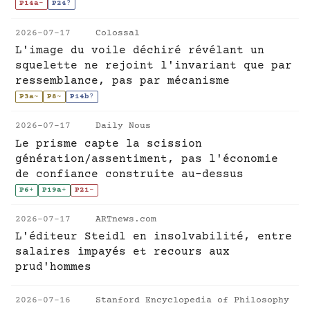
P14a
-
P24
?
2026-07-17
Colossal
L'image du voile déchiré révélant un
squelette ne rejoint l'invariant que par
ressemblance, pas par mécanisme
P3a
~
P8
~
P14b
?
2026-07-17
Daily Nous
Le prisme capte la scission
génération/assentiment, pas l'économie
de confiance construite au-dessus
P6
+
P19a
+
P21
-
2026-07-17
ARTnews.com
L'éditeur Steidl en insolvabilité, entre
salaires impayés et recours aux
prud'hommes
2026-07-16
Stanford Encyclopedia of Philosophy