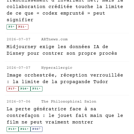
franchissement d'invariant net, mais la
collaboration créditée touche la limite
de ce que « codex emprunté » peut
signifier
P3
+
P21
-
2026-07-07
ARTnews.com
Midjourney exige les données IA de
Disney pour contrer son propre procès
2026-07-07
Hyperallergic
Image orchestrée, réception verrouillée
: la limite de la propagande Tudor
P17
-
P26
+
P31
+
2026-07-06
The Philosophical Salon
La perte génératrice face à sa
contrefaçon : le jouet fait main que le
film ne peut vraiment montrer
P13
+
P21
+
P30
?