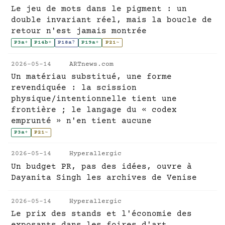
Le jeu de mots dans le pigment : un
double invariant réel, mais la boucle de
retour n'est jamais montrée
P3a
+
P14b
+
P18a
?
P19a
+
P21
~
2026-05-14
ARTnews.com
Un matériau substitué, une forme
revendiquée : la scission
physique/intentionnelle tient une
frontière ; le langage du « codex
emprunté » n'en tient aucune
P3a
+
P21
~
2026-05-14
Hyperallergic
Un budget PR, pas des idées, ouvre à
Dayanita Singh les archives de Venise
2026-05-14
Hyperallergic
Le prix des stands et l'économie des