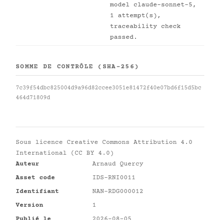
model claude-sonnet-5,
1 attempt(s),
traceability check
passed.
SOMME DE CONTRÔLE (SHA-256)
7c39f54dbc825004d9a96d82ccee3051e81472f40e07bd6f15d5bc
464d71809d
Sous licence
Creative Commons Attribution 4.0
International (CC BY 4.0)
Auteur
Arnaud Quercy
Asset code
IDS-RNI0011
Identifiant
NAN-RDG000012
Version
1
Publié le
2026-08-05