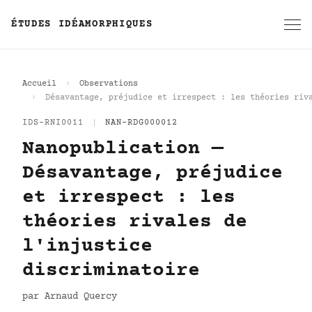
ÉTUDES IDÉAMORPHIQUES
Accueil
Observations
Désavantage, préjudice et irrespect : les théories riv
IDS-RNI0011
|
NAN-RDG000012
Nanopublication —
Désavantage, préjudice
et irrespect : les
théories rivales de
l'injustice
discriminatoire
par Arnaud Quercy