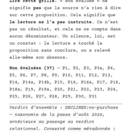
Lire cette grille.
« Non évaluée » ne
signifie
pas
que la source n’a rien à dire
sur cette proposition. Cela signifie que
la lecture ne l’a pas instruite
. Ce n’est
pas un résultat, et cela ne se compte dans
aucun dénominateur. Un silence, lui, est
un constat : la lecture a touché la
proposition sans conclure, ou a relevé
elle-même son absence.
Non évaluées (37)
— P1, P2, P3, P3a, P4,
P5, P6, P7, P8, P9, P10, P11, P12, P13,
P14, P14a, P14b, P15, P16, P16a, P17, P18,
P18a, P19, P19a, P20, P21, P22, P23, P24,
P25, P26, P27, P28, P29, P30, P31
Verdict d’ensemble :
DECLINED:no-purchase
— taxonomie de la passe d’août 2026,
antérieure au passage au verdict
relationnel. Conservé comme métadonnée :